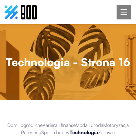
Technologia
- Strona 16
Dom i ogród
Inne
Kariera i finanse
Moda i uroda
Motoryzacja
Parenting
Sport i hobby
Technologia
Zdrowie