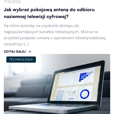
17.10.2022
Jak wybrać pokojową antenę do odbioru
naziemnej telewizji cyfrowej?
Są różne sposoby na uzyskanie dostępu do
najpopularniejszych kanałów telewizyjnych. Można na
przykład podpisać umowę z operatorem telewizji kablowej,
zaopatrzyć […]
CZYTAJ DALEJ
TECHNOLOGIA