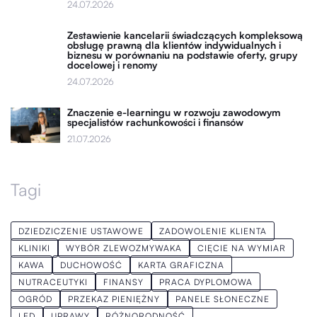
24.07.2026
Zestawienie kancelarii świadczących kompleksową
obsługę prawną dla klientów indywidualnych i
biznesu w porównaniu na podstawie oferty, grupy
docelowej i renomy
24.07.2026
Znaczenie e-learningu w rozwoju zawodowym
specjalistów rachunkowości i finansów
21.07.2026
Tagi
DZIEDZICZENIE USTAWOWE
ZADOWOLENIE KLIENTA
KLINIKI
WYBÓR ZLEWOZMYWAKA
CIĘCIE NA WYMIAR
KAWA
DUCHOWOŚĆ
KARTA GRAFICZNA
NUTRACEUTYKI
FINANSY
PRACA DYPLOMOWA
OGRÓD
PRZEKAZ PIENIĘŻNY
PANELE SŁONECZNE
LED
UPRAWY
RÓŻNORODNOŚĆ