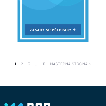
1
2
3
…
11
NASTĘPNA STRONA »