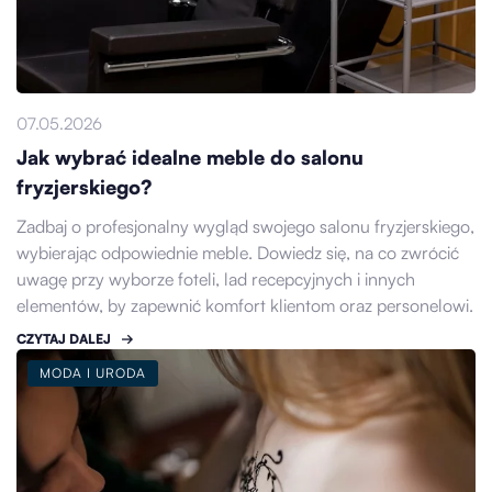
07.05.2026
Jak wybrać idealne meble do salonu
fryzjerskiego?
Zadbaj o profesjonalny wygląd swojego salonu fryzjerskiego,
wybierając odpowiednie meble. Dowiedz się, na co zwrócić
uwagę przy wyborze foteli, lad recepcyjnych i innych
elementów, by zapewnić komfort klientom oraz personelowi.
CZYTAJ DALEJ
MODA I URODA