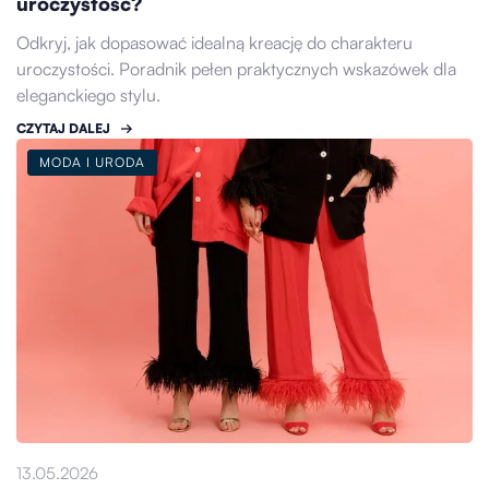
uroczystość?
Odkryj, jak dopasować idealną kreację do charakteru
uroczystości. Poradnik pełen praktycznych wskazówek dla
eleganckiego stylu.
CZYTAJ DALEJ
MODA I URODA
13.05.2026