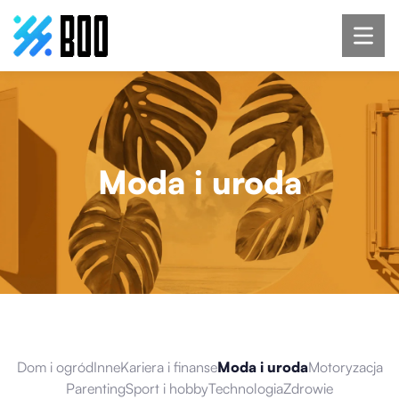
Moda i uroda
Dom i ogród
Inne
Kariera i finanse
Moda i uroda
Motoryzacja
Parenting
Sport i hobby
Technologia
Zdrowie