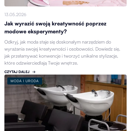
13.05.2026
Jak wyrazić swoją kreatywność poprzez
modowe eksperymenty?
Odkryj, jak moda staje się doskonałym narzędziem do
wyrażania swojej kreatywności i osobowości. Dowiedz się,
jak przełamywać konwencje i tworzyć unikalne stylizacje,
które odzwierciedlają Twoje wnętrze.
CZYTAJ DALEJ
MODA I URODA