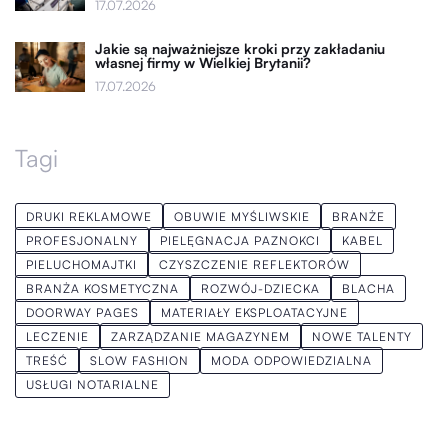
17.07.2026
Jakie są najważniejsze kroki przy zakładaniu
własnej firmy w Wielkiej Brytanii?
17.07.2026
Tagi
DRUKI REKLAMOWE
OBUWIE MYŚLIWSKIE
BRANŻE
PROFESJONALNY
PIELĘGNACJA PAZNOKCI
KABEL
PIELUCHOMAJTKI
CZYSZCZENIE REFLEKTORÓW
BRANŻA KOSMETYCZNA
ROZWÓJ-DZIECKA
BLACHA
DOORWAY PAGES
MATERIAŁY EKSPLOATACYJNE
LECZENIE
ZARZĄDZANIE MAGAZYNEM
NOWE TALENTY
TREŚĆ
SLOW FASHION
MODA ODPOWIEDZIALNA
USŁUGI NOTARIALNE