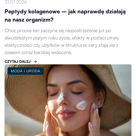
31.07.2026
Peptydy kolagenowe – jak naprawdę działają
na nasz organizm?
Choć proces ten zaczyna się niepostrzeżenie już po
dwudziestym piątym roku życia, efekty w postaci utraty
elastyczności czy ubytków w strukturze cery stają się z
czasem coraz bardziej widoczne.
CZYTAJ DALEJ
MODA I URODA