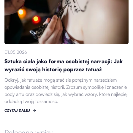
01.05.2026
Sztuka ciała jako forma osobistej narracji: Jak
wyrazić swoją historię poprzez tatuaż
Odkryj, jak tatuaże mogą stać się potężnym narzędziem
opowiadania osobistej historii. Zrozum symbolikę i znaczenie
body artu oraz dowiedz się, jak wybrać wzory, które najlepiej
oddadzą twoją tożsamość.
CZYTAJ DALEJ
Polecane wpisy