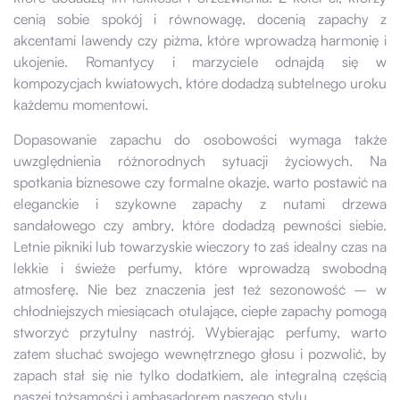
cenią sobie spokój i równowagę, docenią zapachy z
akcentami lawendy czy piżma, które wprowadzą harmonię i
ukojenie. Romantycy i marzyciele odnajdą się w
kompozycjach kwiatowych, które dodadzą subtelnego uroku
każdemu momentowi.
Dopasowanie zapachu do osobowości wymaga także
uwzględnienia różnorodnych sytuacji życiowych. Na
spotkania biznesowe czy formalne okazje, warto postawić na
eleganckie i szykowne zapachy z nutami drzewa
sandałowego czy ambry, które dodadzą pewności siebie.
Letnie pikniki lub towarzyskie wieczory to zaś idealny czas na
lekkie i świeże perfumy, które wprowadzą swobodną
atmosferę. Nie bez znaczenia jest też sezonowość – w
chłodniejszych miesiącach otulające, ciepłe zapachy pomogą
stworzyć przytulny nastrój. Wybierając perfumy, warto
zatem słuchać swojego wewnętrznego głosu i pozwolić, by
zapach stał się nie tylko dodatkiem, ale integralną częścią
naszej tożsamości i ambasadorem naszego stylu.