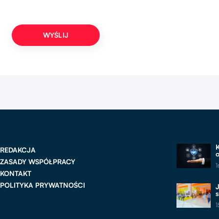
K
REDAKCJA
ZASADY WSPÓŁPRACY
1
KONTAKT
POLITYKA PRYWATNOŚCI
1