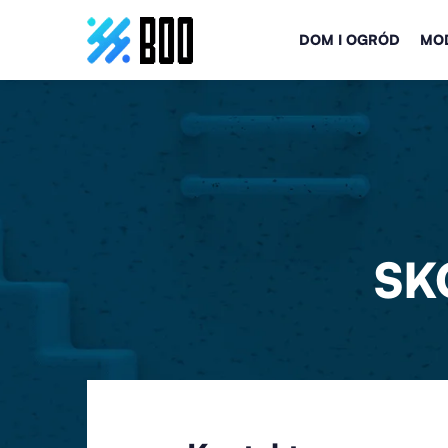
DOM I OGRÓD
MOD
SK