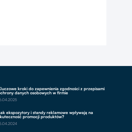
luczowe kroki do zapewnienia zgodności z przepisami
ochrony danych osobowych w firmie
6.04.2025
Jak ekspozytory i standy reklamowe wpływają na
skuteczność promocji produktów?
5.04.2024