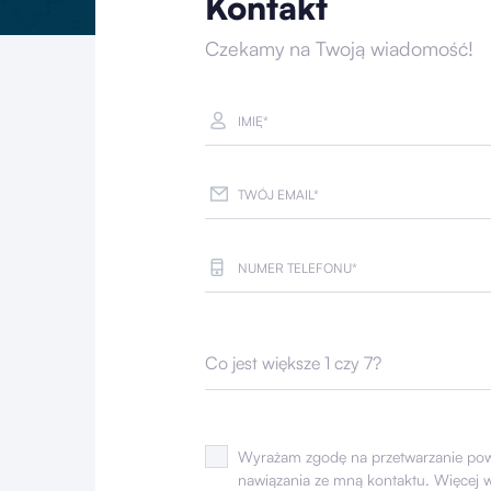
Kontakt
Czekamy na Twoją wiadomość!
Co jest większe 1 czy 7?
Wyrażam zgodę na przetwarzanie po
nawiązania ze mną kontaktu. Więcej