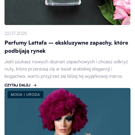
22.07.2025
Perfumy Lattafa – ekskluzywne zapachy, które
podbijają rynek
Jeśli szukasz nowych doznań zapachowych i chcesz odkryć
nuty, które przeniosą cię w świat arabskiej elegancji i
bogactwa, warto przyjrzeć się bliżej tej wyjątkowej marce.
CZYTAJ DALEJ
MODA I URODA