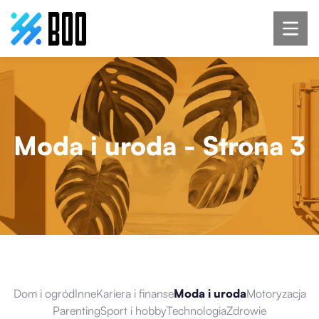
Moda i uroda
- Strona 3
Dom i ogród
Inne
Kariera i finanse
Moda i uroda
Motoryzacja
Parenting
Sport i hobby
Technologia
Zdrowie