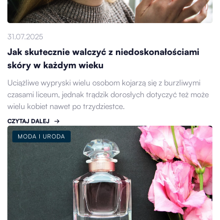
31.07.2025
Jak skutecznie walczyć z niedoskonałościami
skóry w każdym wieku
Uciążliwe wypryski wielu osobom kojarzą się z burzliwymi
czasami liceum, jednak trądzik dorosłych dotyczyć też może
wielu kobiet nawet po trzydziestce.
CZYTAJ DALEJ
MODA I URODA