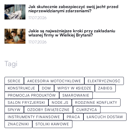
Jak skutecznie zabezpieczyć swój jacht przed
nieprzewidzianymi zdarzeniami?
17.07.2026
Jakie są najważniejsze kroki przy zakładaniu
własnej firmy w Wielkiej Brytanii?
17.07.2026
Tagi
SERCE
AKCESORIA MOTOCYKLOWE
ELEKTRYCZNOŚĆ
KONSTRUKCJE
DOM
WPISY W KSIĘDZE
ZABIEG
PROMOCJA PRODUKTÓW
SMAROWANIE
SALON FRYZJERSKI
NODE.JS
RODZINNE KONFLIKTY
SPŁYW
OZDOBY ŚWIĄTECZNE
CUKRZYCA
INSTRUMENTY FINANSOWE
PRACA
ŁAŃCUCH DOSTAW
ZNACZNIKI
STOLIKI KAWOWE