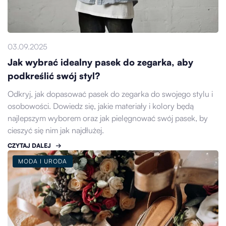
03.09.2025
Jak wybrać idealny pasek do zegarka, aby
podkreślić swój styl?
Odkryj, jak dopasować pasek do zegarka do swojego stylu i
osobowości. Dowiedz się, jakie materiały i kolory będą
najlepszym wyborem oraz jak pielęgnować swój pasek, by
cieszyć się nim jak najdłużej.
CZYTAJ DALEJ
MODA I URODA