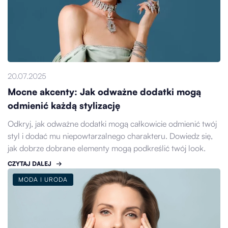
20.07.2025
Mocne akcenty: Jak odważne dodatki mogą
odmienić każdą stylizację
Odkryj, jak odważne dodatki mogą całkowicie odmienić twój
styl i dodać mu niepowtarzalnego charakteru. Dowiedz się,
jak dobrze dobrane elementy mogą podkreślić twój look.
CZYTAJ DALEJ
MODA I URODA