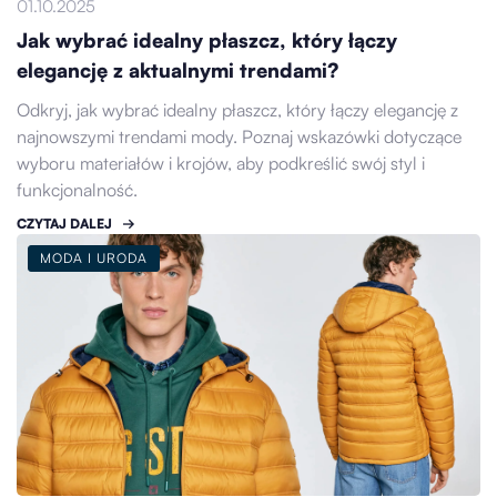
01.10.2025
Jak wybrać idealny płaszcz, który łączy
elegancję z aktualnymi trendami?
Odkryj, jak wybrać idealny płaszcz, który łączy elegancję z
najnowszymi trendami mody. Poznaj wskazówki dotyczące
wyboru materiałów i krojów, aby podkreślić swój styl i
funkcjonalność.
CZYTAJ DALEJ
MODA I URODA