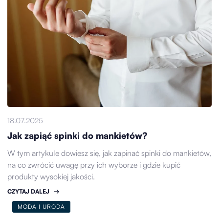
18.07.2025
Jak zapiąć spinki do mankietów?
W tym artykule dowiesz się, jak zapinać spinki do mankietów,
na co zwrócić uwagę przy ich wyborze i gdzie kupić
produkty wysokiej jakości.
CZYTAJ DALEJ
MODA I URODA