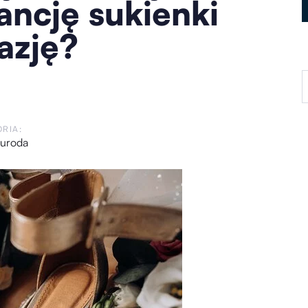
ancję sukienki
azję?
RIA:
 uroda