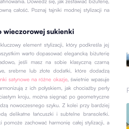
rafinowania. Dowiedz się, jak zestawiać biżuterię,
owną całość. Poznaj tajniki modnej stylizacji na
o wieczorowej sukienki
luczowy element stylizacji, który podkreśla jej
 wszystkim warto dopasować elegancką biżuterię
kładowo, jeśli masz na sobie klasyczną czarną
we, srebrne lub złote dodatki, które dodadzą
enki satynowe na różne okazje
, świetnie wpasuje
armonizują z ich połyskiem, jak chociażby perły
anciastym kroju, można sięgnąć po geometryczne
adzą nowoczesnego szyku. Z kolei przy bardziej
 delikatne łańcuszki i subtelne bransoletki.
ki pomoże zachować harmonię całej stylizacji, a