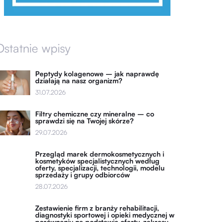
Ostatnie wpisy
Peptydy kolagenowe – jak naprawdę
działają na nasz organizm?
31.07.2026
Filtry chemiczne czy mineralne – co
sprawdzi się na Twojej skórze?
29.07.2026
Przegląd marek dermokosmetycznych i
kosmetyków specjalistycznych według
oferty, specjalizacji, technologii, modelu
sprzedaży i grupy odbiorców
28.07.2026
Zestawienie firm z branży rehabilitacji,
diagnostyki sportowej i opieki medycznej w
porównaniu na podstawie oferty, zakresu