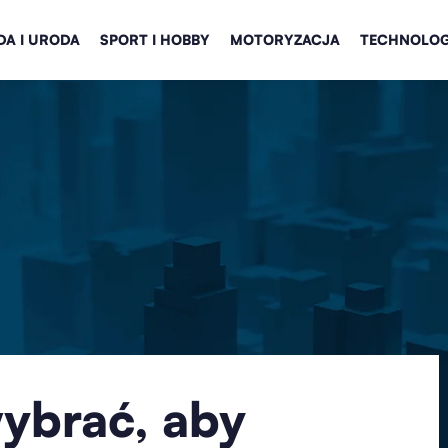
A I URODA
SPORT I HOBBY
MOTORYZACJA
TECHNOLOG
wybrać, aby