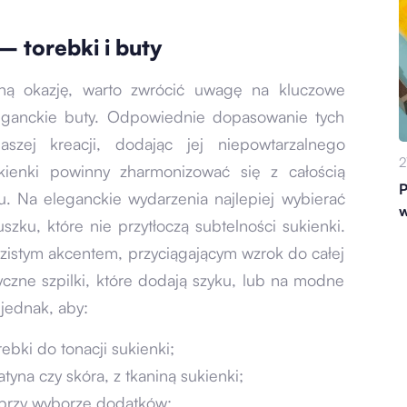
 torebki i buty
alną okazję, warto zwrócić uwagę na kluczowe
eleganckie buty. Odpowiednie dopasowanie tych
zej kreacji, dodając jej niepowtarzalnego
2
ukienki powinny zharmonizować się z całością
P
ału. Na eleganckie wydarzenia najlepiej wybierać
w
szku, które nie przytłoczą subtelności sukienki.
azistym akcentem, przyciągającym wzrok do całej
yczne szpilki, które dodają szyku, lub na modne
jednak, aby:
ebki do tonacji sukienki;
tyna czy skóra, z tkaniną sukienki;
 przy wyborze dodatków;