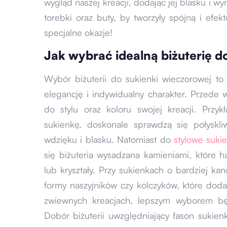
wygląd naszej kreacji, dodając jej blasku i wy
torebki oraz buty, by tworzyły spójną i efekt
specjalne okazje!
Jak wybrać idealną biżuterię d
Wybór biżuterii do sukienki wieczorowej to k
elegancję i indywidualny charakter. Przede
do stylu oraz koloru swojej kreacji. Przy
sukienkę, doskonale sprawdzą się połyskli
wdzięku i blasku. Natomiast do
stylowe suki
się biżuteria wysadzana kamieniami, które h
lub kryształy. Przy sukienkach o bardziej k
formy naszyjników czy kolczyków, które dod
zwiewnych kreacjach, lepszym wyborem będą
Dobór biżuterii uwzględniający fason sukien