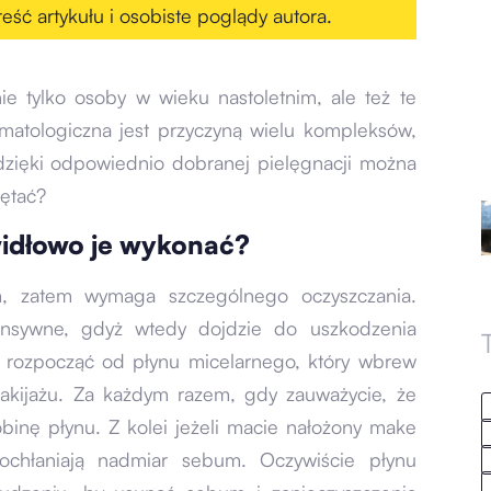
eść artykułu i osobiste poglądy autora.
e tylko osoby w wieku nastoletnim, ale też te
rmatologiczna jest przyczyną wielu kompleksów,
dzięki odpowiednio dobranej pielęgnacji można
iętać?
widłowo je wykonać?
, zatem wymaga szczególnego oczyszczania.
nsywne, gdyż wtedy dojdzie do uszkodzenia
y rozpocząć od płynu micelarnego, który wbrew
makijażu. Za każdym razem, gdy zauważycie, że
binę płynu. Z kolei jeżeli macie nałożony make
 pochłaniają nadmiar sebum. Oczywiście płynu