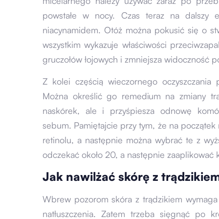
micelarnego należy używać zaraz po przeb
powstałe w nocy. Czas teraz na dalszy e
niacynamidem. Otóż można pokusić się o st
wszystkim wykazuje właściwości przeciwzapa
gruczołów łojowych i zmniejsza widoczność p
Z kolei częścią wieczornego oczyszczania
Można określić go remedium na zmiany tr
naskórek, ale i przyśpiesza odnowę komó
sebum. Pamiętajcie przy tym, że na początek 
retinolu, a następnie można wybrać te z wy
odczekać około 20, a następnie zaaplikować
Jak nawilżać skórę z trądzikie
Wbrew pozorom skóra z trądzikiem wymaga t
natłuszczenia. Zatem trzeba sięgnąć po k