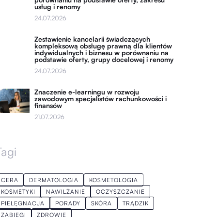
usług i renomy
24.07.2026
Zestawienie kancelarii świadczących
kompleksową obsługę prawną dla klientów
indywidualnych i biznesu w porównaniu na
podstawie oferty, grupy docelowej i renomy
24.07.2026
Znaczenie e-learningu w rozwoju
zawodowym specjalistów rachunkowości i
finansów
21.07.2026
Tagi
CERA
DERMATOLOGIA
KOSMETOLOGIA
KOSMETYKI
NAWILŻANIE
OCZYSZCZANIE
PIELĘGNACJA
PORADY
SKÓRA
TRĄDZIK
ZABIEGI
ZDROWIE