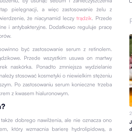
udzeniu, by usunąć sebum i zanieczyszczenia
tap pielęgnacji, a więc zastosowanie żelu z
wierdzenie, że niacynamid leczy
trądzik
. Przede
lne i antybakteryjne. Dodatkowo reguluje pracę
orów.
 powinno być zastosowanie serum z retinolem.
ądzikowe. Przede wszystkim usuwa on martwy
rek naskórka. Ponadto zmniejsza wydzielanie
należy stosować kosmetyki o niewielkim stężeniu
ższym. Po zastosowaniu serum konieczne trzeba
 krem z kwasem hialuronowym.
m?
2
akże dobrego nawilżenia, ale nie oznacza ono
J
rem, który wzmacnia barierę hydrolipidową, a
d