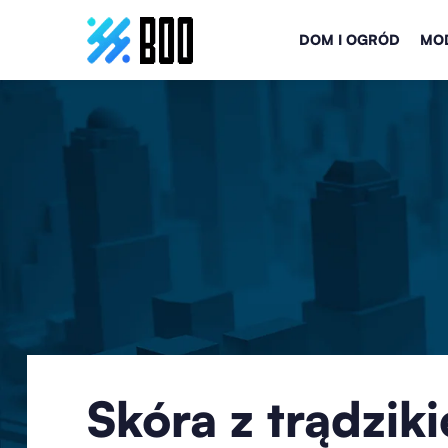
DOM I OGRÓD
MOD
Skóra z trądzik