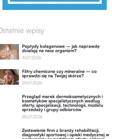
Ostatnie wpisy
Peptydy kolagenowe – jak naprawdę
działają na nasz organizm?
31.07.2026
Filtry chemiczne czy mineralne – co
sprawdzi się na Twojej skórze?
29.07.2026
Przegląd marek dermokosmetycznych i
kosmetyków specjalistycznych według
oferty, specjalizacji, technologii, modelu
sprzedaży i grupy odbiorców
28.07.2026
Zestawienie firm z branży rehabilitacji,
diagnostyki sportowej i opieki medycznej w
porównaniu na podstawie oferty, zakresu