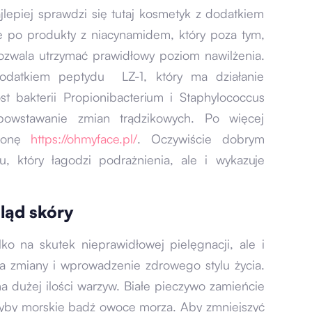
lepiej sprawdzi się tutaj kosmetyk z dodatkiem
e po produkty z niacynamidem, który poza tym,
pozwala utrzymać prawidłowy poziom nawilżenia.
odatkiem peptydu LZ-1, który ma działanie
t bakterii Propionibacterium i Staphylococcus
powstawanie zmian trądzikowych. Po więcej
tronę
https://ohmyface.pl/
. Oczywiście dobrym
 który łagodzi podrażnienia, ale i wykazuje
ląd skóry
ko na skutek nieprawidłowej pielęgnacji, ale i
 na zmiany i wprowadzenie zdrowego stylu życia.
a dużej ilości warzyw. Białe pieczywo zamieńcie
 ryby morskie bądź owoce morza. Aby zmniejszyć