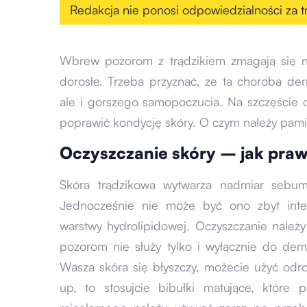
Redakcja nie ponosi odpowiedzialności za tr
Wbrew pozorom z trądzikiem zmagają się ni
dorosłe. Trzeba przyznać, ze ta choroba de
ale i gorszego samopoczucia. Na szczęście 
poprawić kondycję skóry. O czym należy pam
Oczyszczanie skóry – jak pra
Skóra trądzikowa wytwarza nadmiar sebum
Jednocześnie nie może być ono zbyt inte
warstwy hydrolipidowej. Oczyszczanie należ
pozorom nie służy tylko i wyłącznie do de
Wasza skóra się błyszczy, możecie użyć odro
up, to stosujcie bibułki matujące, które