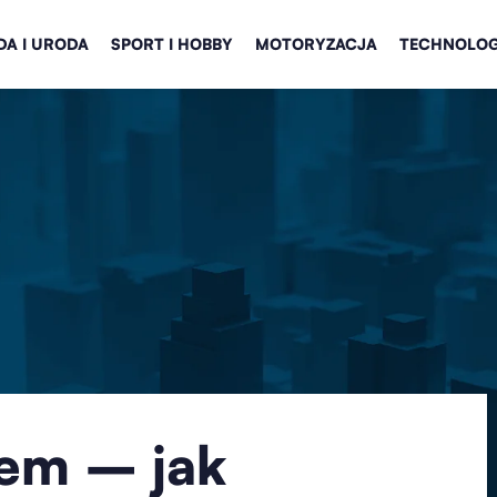
A I URODA
SPORT I HOBBY
MOTORYZACJA
TECHNOLOG
iem – jak