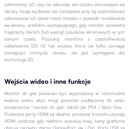
odświeżany 60 razy na sekundę, ale szybko poruszające się
obrazy mogą wydawać się rozmazane przy tej częstotliwości
odświeżania lub panel może cierpieć z powodu rozdzierania
się ekranu, artefaktu występującego, gdy monitor wyświetla
fragmenty dwóch (lub więcej) rysunków ekranowych w tym
samym czasie. Poszukaj monitora z częstotliwością
odświeżania 120 Hz lub wyższą, która nie tylko pomaga
zmniejszyć rozmycie obrazu, ale jest wymagana dla
technologii 3D.
Wejścia wideo i inne funkcje
Monitor do gier powinien być wyposażony w różnorodne
wejścia wideo, abyś mógł pozostać podłączony do wielu
komputerów i konsol do gier, takich jak PS4 i Xbox One .
Podwójne porty HDMI są idealne, ponieważ konsole używają
HDMI, podczas gdy niektóre wysokiej klasy karty graficzne
oferują zarówno złącze DisplayPort, jak i DVI. Porty USB są