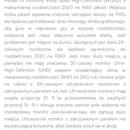
modeli to monitory Wide Quad High-Definition (WQHD) o
maksymalnej rozdzielczości 2560 na 1440 pikseli. Większa
liczba pikseli zapewnia znacznie ostrzejsze obrazy niż FHD,
ale będziesz potrzebować dość mocnego silnika graficznego,
aby grać w najnowsze gry w wyższej rozdzielczości,
zwłaszcza jeśli masz włączone wszystkie efekty. Jeśli
problemem jest miejsce na biurku, dostępnych jest wiele 24-
calowych monitorów, ale będziesz ograniczony do
rozdzielczości 1920 na 1080. Jeśli masz dużo miejsca, a
pieniądze nie mają znaczenia, 30-calowy monitor Ultra-
High-Definition (UHD) zapewni oszałamiający obraz w
niesamowitej rozdzielczości 3840 na 2160 lub możesz pójść
na całość z 34-calowym ultraszerokim monitorem z
zakrzywionym panelem lub bez. Ultraszerokie monitory mają
zwykle proporcje 21: 9 (w przeciwieństwie do zwykłych
proporcji 16: 9) i oferują znacznie szersze pole widzenia niż
standardowy monitor szerokoekranowy, ale zajmują dużo
miejsca. Ultraszeroki monitor z zakrzywionym panelem ma
wystarczającą krzywiznę, abyś bardziej wczuł się w akcję.