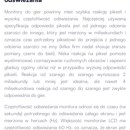
Monitory do gier powinny mieć szybką reakcję pikseli i
wysoką częstotliwość odświeżania. Najczęściej używaną
specyfikacją odpowiedzi piksela jest od jednego odcienia
szarości do innego, który jest mierzony w milisekundach i
oznacza czas potrzebny pikselowi do przejścia z jednego
odcienia szarości na inny (kilka firm nadal stosuje starsze
pomiary czerni do bieli). Niska reakcja na piksel pomoże
wyeliminować rozmazywanie ruchomych obrazów i zapewni
gładszy ogólny obraz niż w przypadku wyższej odpowiedzi
pikseli. Reakcja od szarego do szarego wynosząca 2
milisekundy lub mniej jest idealna, ale nawet 4
milisekundowa reakcja od szarego do szarego jest zwykle
odpowiednia do gier.
Częstotliwość odświeżania monitora odnosi się do czasu (na
sekundę) potrzebnego do odświeżenia całego ekranu i jest
mierzona w hercach (Hz). Większość monitorów LCD ma
częstotliwość odświeżania 60 Hz, co oznacza, że ​​ekran jest