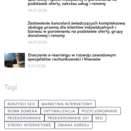
podstawie oferty, zakresu usług i renomy
24.07.2026
Zestawienie kancelarii świadczących kompleksową
obsługę prawną dla klientów indywidualnych i
biznesu w porównaniu na podstawie oferty, grupy
docelowej i renomy
24.07.2026
Znaczenie e-learningu w rozwoju zawodowym
specjalistów rachunkowości i finansów
21.07.2026
Tagi
KORZYŚCI SEO
MARKETING INTERNETOWY
NOWA DOMENA
OPTYMALIZACJA
POZYCJONOWANIE
PRZEKIEROWANIE
PRZEKIEROWANIE 301
SEO
STRONY INTERNETOWE
ZMIANA ADRESU