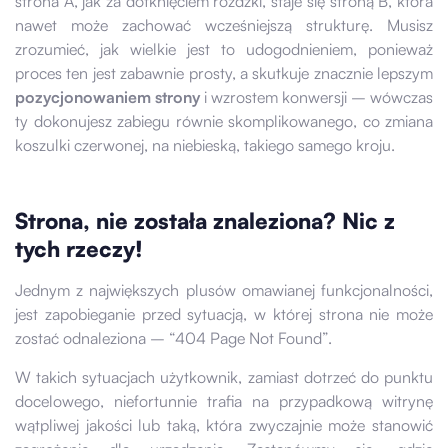
strona A, jak za dotknięciem różdżki, staje się stroną B, która
nawet może zachować wcześniejszą strukturę. Musisz
zrozumieć, jak wielkie jest to udogodnieniem, ponieważ
proces ten jest zabawnie prosty, a skutkuje znacznie lepszym
pozycjonowaniem strony
i wzrostem konwersji – wówczas
ty dokonujesz zabiegu równie skomplikowanego, co zmiana
koszulki czerwonej, na niebieską, takiego samego kroju.
Strona, nie została znaleziona? Nic z
tych rzeczy!
Jednym z największych plusów omawianej funkcjonalności,
jest zapobieganie przed sytuacją, w której strona nie może
zostać odnaleziona – “404 Page Not Found”.
W takich sytuacjach użytkownik, zamiast dotrzeć do punktu
docelowego, niefortunnie trafia na przypadkową witrynę
wątpliwej jakości lub taką, która zwyczajnie może stanowić