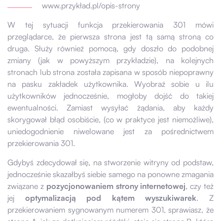
www.przykład.pl/opis-strony
W tej sytuacji funkcja przekierowania 301 mówi
przeglądarce, że pierwsza strona jest tą samą stroną co
druga. Służy również pomocą, gdy doszło do podobnej
zmiany (jak w powyższym przykładzie), na kolejnych
stronach lub strona została zapisana w sposób niepoprawny
na pasku zakładek użytkownika. Wyobraź sobie u ilu
użytkowników jednocześnie, mogłoby dojść do takiej
ewentualności. Zamiast wysyłać żądania, aby każdy
skorygował błąd osobiście, (co w praktyce jest niemożliwe),
uniedogodnienie niwelowane jest za pośrednictwem
przekierowania 301.
Gdybyś zdecydował się, na stworzenie witryny od podstaw,
jednocześnie skazałbyś siebie samego na ponowne zmagania
związane z
pozycjonowaniem strony internetowej
, czy też
jej
optymalizacją pod kątem wyszukiwarek
. Z
przekierowaniem sygnowanym numerem 301, sprawiasz, że