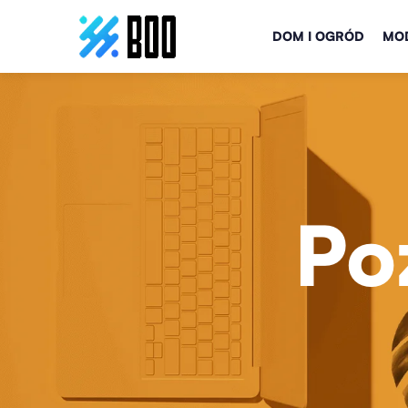
DOM I OGRÓD
MOD
Po