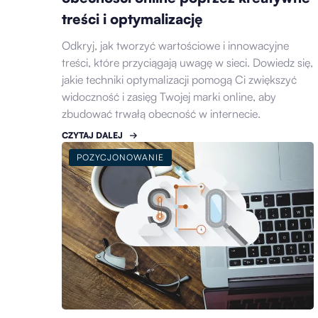
treści i optymalizację
Odkryj, jak tworzyć wartościowe i innowacyjne
treści, które przyciągają uwagę w sieci. Dowiedz się,
jakie techniki optymalizacji pomogą Ci zwiększyć
widoczność i zasięg Twojej marki online, aby
zbudować trwałą obecność w internecie.
CZYTAJ DALEJ
POZYCJONOWANIE