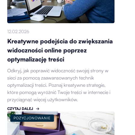
12.02.2026
Kreatywne podejścia do zwiększania
widoczności online poprzez
optymalizację treści
Odkryj, jak poprawić widoczność swojej strony w
sieci za pomocą zaawansowanych technik
optymalizacji treści. Poznaj kreatywne strategie,
które pomogą wyróżnić Twoje treści w internecie i
przyciągnąć więcej użytkowników.
CZYTAJ DALEJ
POZYCJONOWANIE