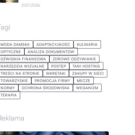
21.07.2026
Tagi
MODA DAMSKA
ADAPTACYJNOŚĆ
KULINARIA
OPTYCZNE
ANALIZA DOKUMENTÓW
DŹWIGNIA FINANSOWA
ZDROWE ODŻYWIANIE
NARZĘDZIA WIZUALNE
POSTĘP
TANI HOSTING
TREŚCI NA STRONIE
WKRĘTAKI
ZAKUPY W SIECI
TOWARZYSKIE
PROMOCJA FIRMY
MECZE
NORMY
OCHRONA ŚRODOWISKA
WEGANIZM
TERAPIA
Reklama