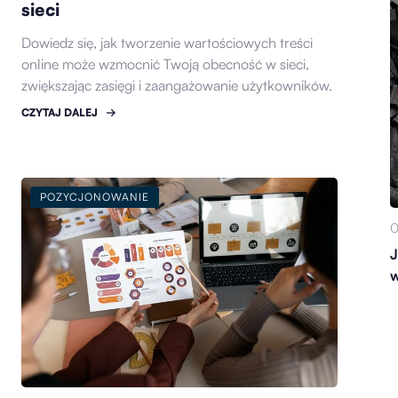
sieci
Dowiedz się, jak tworzenie wartościowych treści
online może wzmocnić Twoją obecność w sieci,
zwiększając zasięgi i zaangażowanie użytkowników.
CZYTAJ DALEJ
POZYCJONOWANIE
0
J
w