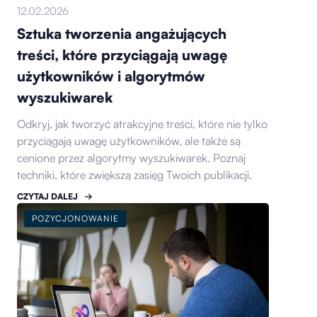
12.02.2026
Sztuka tworzenia angażujących
treści, które przyciągają uwagę
użytkowników i algorytmów
wyszukiwarek
Odkryj, jak tworzyć atrakcyjne treści, które nie tylko
przyciągają uwagę użytkowników, ale także są
cenione przez algorytmy wyszukiwarek. Poznaj
techniki, które zwiększą zasięg Twoich publikacji.
CZYTAJ DALEJ
POZYCJONOWANIE