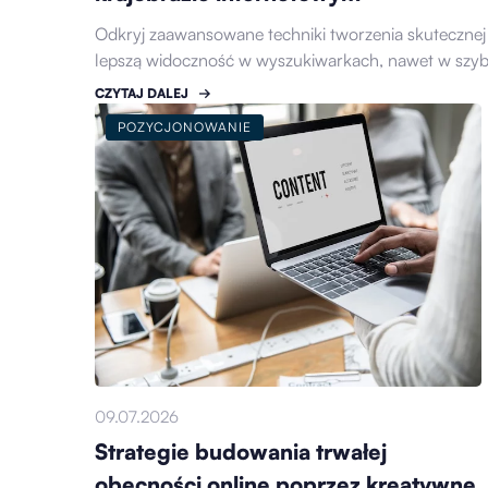
Odkryj zaawansowane techniki tworzenia skutecznej 
lepszą widoczność w wyszukiwarkach, nawet w szyb
CZYTAJ DALEJ
POZYCJONOWANIE
09.07.2026
Strategie budowania trwałej
obecności online poprzez kreatywne