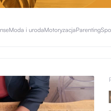
anse
Moda i uroda
Motoryzacja
Parenting
Spo