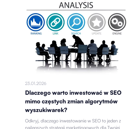
23.01.2026
Dlaczego warto inwestować w SEO
mimo częstych zmian algorytmów
wyszukiwarek?
Odkryj, dlaczego inwestowanie w SEO to jeden z
najlepszych strategii marketingowych dla Twojej