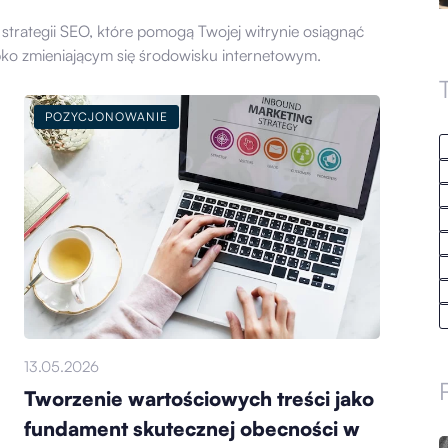
strategii SEO, które pomogą Twojej witrynie osiągnąć
ko zmieniającym się środowisku internetowym.
POZYCJONOWANIE
13.05.2026
Tworzenie wartościowych treści jako
fundament skutecznej obecności w