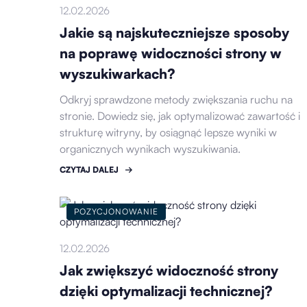
12.02.2026
Jakie są najskuteczniejsze sposoby
na poprawę widoczności strony w
wyszukiwarkach?
Odkryj sprawdzone metody zwiększania ruchu na
stronie. Dowiedz się, jak optymalizować zawartość i
strukturę witryny, by osiągnąć lepsze wyniki w
organicznych wynikach wyszukiwania.
CZYTAJ DALEJ
POZYCJONOWANIE
12.02.2026
Jak zwiększyć widoczność strony
dzięki optymalizacji technicznej?