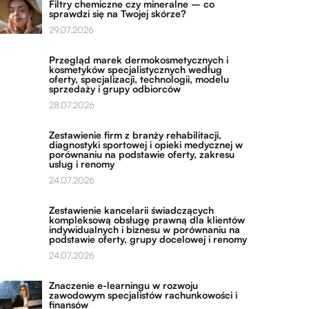
Filtry chemiczne czy mineralne – co
sprawdzi się na Twojej skórze?
29.07.2026
Przegląd marek dermokosmetycznych i
kosmetyków specjalistycznych według
oferty, specjalizacji, technologii, modelu
sprzedaży i grupy odbiorców
28.07.2026
Zestawienie firm z branży rehabilitacji,
diagnostyki sportowej i opieki medycznej w
porównaniu na podstawie oferty, zakresu
usług i renomy
24.07.2026
Zestawienie kancelarii świadczących
kompleksową obsługę prawną dla klientów
indywidualnych i biznesu w porównaniu na
podstawie oferty, grupy docelowej i renomy
24.07.2026
Znaczenie e-learningu w rozwoju
zawodowym specjalistów rachunkowości i
finansów