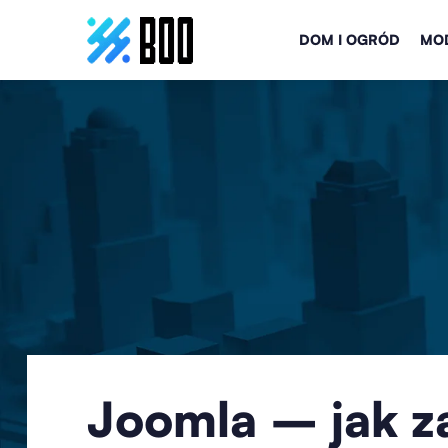
DOM I OGRÓD
MOD
Joomla – jak z