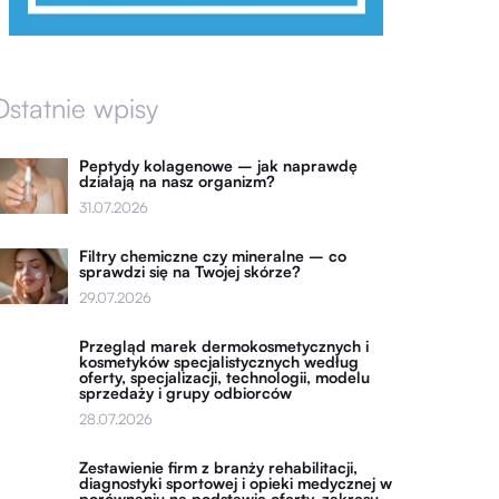
Ostatnie wpisy
Peptydy kolagenowe – jak naprawdę
działają na nasz organizm?
31.07.2026
Filtry chemiczne czy mineralne – co
sprawdzi się na Twojej skórze?
29.07.2026
Przegląd marek dermokosmetycznych i
kosmetyków specjalistycznych według
oferty, specjalizacji, technologii, modelu
sprzedaży i grupy odbiorców
28.07.2026
Zestawienie firm z branży rehabilitacji,
diagnostyki sportowej i opieki medycznej w
porównaniu na podstawie oferty, zakresu