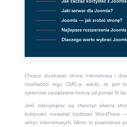
Jak zacząć korzystać z Jooml
Jaki serwer dla Joomla?
Joomla — jak zrobić stronę?
Najlepsze rozszerzenia Joomla
Dlaczego warto wybrać Jooml
Chcesz zbudować stronę internetową i dowi
możliwości tego CMS-a, wiedz, że jest to
systemów zarządzania treścią od ponad 15 lat.
Jeśli zdecydujesz się stworzyć własną st
kolejności rozważać będziesz WordPress —
witryn internetowych. Mimo to powinieneś 