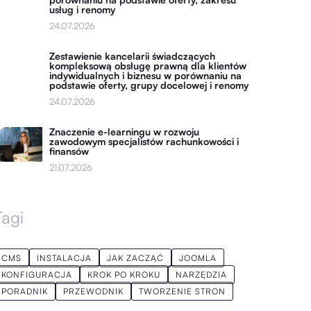
usług i renomy
24.07.2026
Zestawienie kancelarii świadczących
kompleksową obsługę prawną dla klientów
indywidualnych i biznesu w porównaniu na
podstawie oferty, grupy docelowej i renomy
24.07.2026
Znaczenie e-learningu w rozwoju
zawodowym specjalistów rachunkowości i
finansów
21.07.2026
Tagi
CMS
INSTALACJA
JAK ZACZĄĆ
JOOMLA
KONFIGURACJA
KROK PO KROKU
NARZĘDZIA
PORADNIK
PRZEWODNIK
TWORZENIE STRON