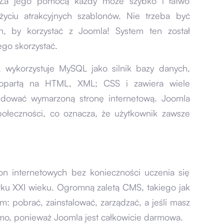
. Za jego pomocą każdy może szybko i łatwo
życiu atrakcyjnych szablonów. Nie trzeba być
h, by korzystać z Joomla! System ten został
ego skorzystać.
 wykorzystuje MySQL jako silnik bazy danych,
opartą na HTML, XML; CSS i zawiera wiele
zbudować wymarzoną stronę internetową. Joomla
połeczności, co oznacza, że użytkownik zawsze
on internetowych bez konieczności uczenia się
tku XXI wieku. Ogromną zaletą CMS, takiego jak
m: pobrać, zainstalować, zarządzać, a jeśli masz
rmo, ponieważ Joomla jest całkowicie darmowa.