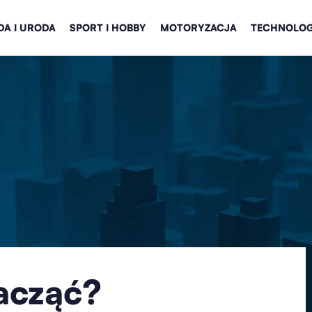
A I URODA
SPORT I HOBBY
MOTORYZACJA
TECHNOLOG
acząć?