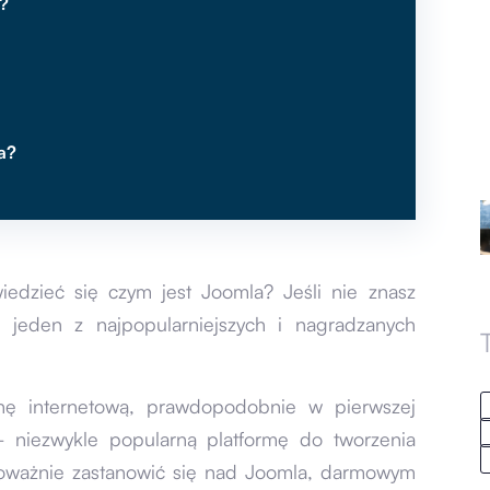
a?
a?
edzieć się czym jest Joomla? Jeśli nie znasz
 jeden z najpopularniejszych i nagradzanych
ronę internetową, prawdopodobnie w pierwszej
 niezwykle popularną platformę do tworzenia
poważnie zastanowić się nad Joomla, darmowym