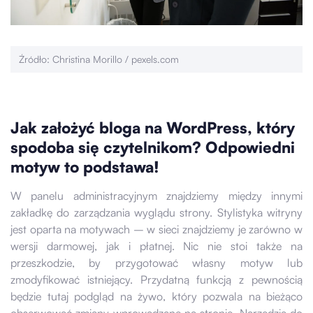
Źródło: Christina Morillo / pexels.com
Jak założyć bloga na WordPress, który
spodoba się czytelnikom? Odpowiedni
motyw to podstawa!
W panelu administracyjnym znajdziemy między innymi
zakładkę do zarządzania wyglądu strony. Stylistyka witryny
jest oparta na motywach – w sieci znajdziemy je zarówno w
wersji darmowej, jak i płatnej. Nic nie stoi także na
przeszkodzie, by przygotować własny motyw lub
zmodyfikować istniejący. Przydatną funkcją z pewnością
będzie tutaj podgląd na żywo, który pozwala na bieżąco