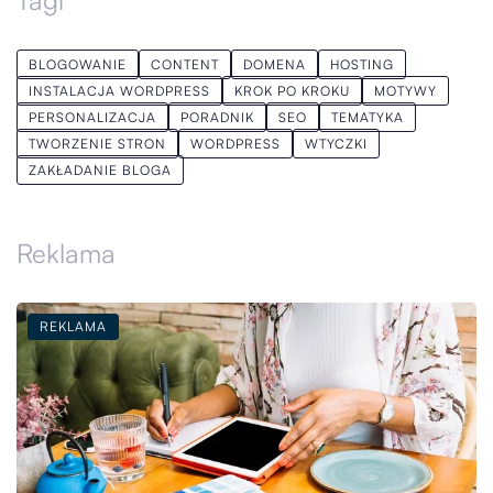
Tagi
BLOGOWANIE
CONTENT
DOMENA
HOSTING
INSTALACJA WORDPRESS
KROK PO KROKU
MOTYWY
PERSONALIZACJA
PORADNIK
SEO
TEMATYKA
TWORZENIE STRON
WORDPRESS
WTYCZKI
ZAKŁADANIE BLOGA
Reklama
REKLAMA