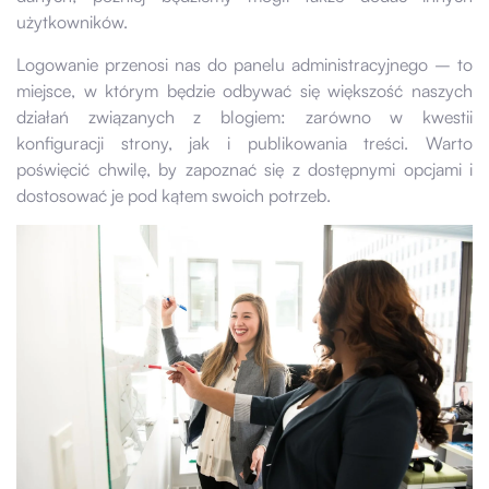
użytkowników.
Logowanie przenosi nas do panelu administracyjnego – to
miejsce, w którym będzie odbywać się większość naszych
działań związanych z blogiem: zarówno w kwestii
konfiguracji strony, jak i publikowania treści. Warto
poświęcić chwilę, by zapoznać się z dostępnymi opcjami i
dostosować je pod kątem swoich potrzeb.