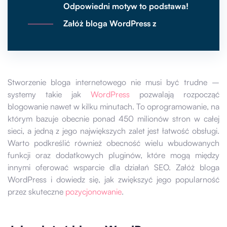
Odpowiedni motyw to podstawa!
Załóż bloga WordPress z
najbardziej przydatnymi wtyczkami
Publikacja treści
Jak założyć bloga WordPress i
Stworzenie bloga internetowego nie musi być trudne –
zwiększyć jego popularność? SEO
systemy takie jak
to podstawa!
WordPress
pozwalają rozpocząć
blogowanie nawet w kilku minutach. To oprogramowanie, na
którym bazuje obecnie ponad 450 milionów stron w całej
sieci, a jedną z jego największych zalet jest łatwość obsługi.
Warto podkreślić również obecność wielu wbudowanych
funkcji oraz dodatkowych pluginów, które mogą między
innymi oferować wsparcie dla działań SEO. Załóż bloga
WordPress i dowiedz się, jak zwiększyć jego popularność
przez skuteczne
pozycjonowanie
.