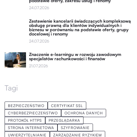
podstawie oferty, zakresu usług i renomy
24.07.2026
Zestawienie kancelarii świadczących kompleksową
obsługę prawną dla klientów indywidualnych i
biznesu w porównaniu na podstawie oferty, grupy
docelowej i renomy
24.07.2026
Znaczenie e-learningu w rozwoju zawodowym
specjalistów rachunkowości i finansów
21.07.2026
Tagi
BEZPIECZEŃSTWO
CERTYFIKAT SSL
CYBERBEZPIECZEŃSTWO
OCHRONA DANYCH
PROTOKÓŁ HTTPS
PRZEGLĄDARKA
STRONA INTERNETOWA
SZYFROWANIE
UWIERZYTELNIANIE
ZARZĄDZANIE RYZYKIEM