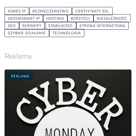
ADRES IP
BEZPIECZEŃSTWO
CERTYFIKATY SSL
DEDYKOWANY IP
HOSTING
KORZYŚCI
NIEZALEŻNOŚĆ
SEO
SERWERY
STABILNOŚĆ
STRONA INTERNETOWA
SZYBKIE DZIAŁANIE
TECHNOLOGIA
Reklama
REKLAMA