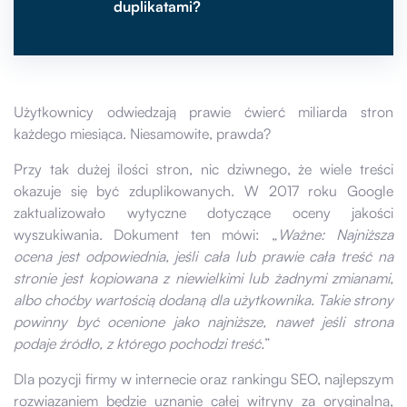
duplikatami?
Nie czekaj, usuń duplikaty już dziś!
Użytkownicy odwiedzają prawie ćwierć miliarda stron
każdego miesiąca. Niesamowite, prawda?
Przy tak dużej ilości stron, nic dziwnego, że wiele treści
okazuje się być zduplikowanych. W 2017 roku Google
zaktualizowało wytyczne dotyczące oceny jakości
wyszukiwania. Dokument ten mówi: „
Ważne: Najniższa
ocena jest odpowiednia, jeśli cała lub prawie cała treść na
stronie jest kopiowana z niewielkimi lub żadnymi zmianami,
albo choćby wartością dodaną dla użytkownika. Takie strony
powinny być ocenione jako najniższe, nawet jeśli strona
podaje źródło, z którego pochodzi treść.
”
Dla pozycji firmy w internecie oraz rankingu SEO, najlepszym
rozwiązaniem będzie uznanie całej witryny za oryginalną,