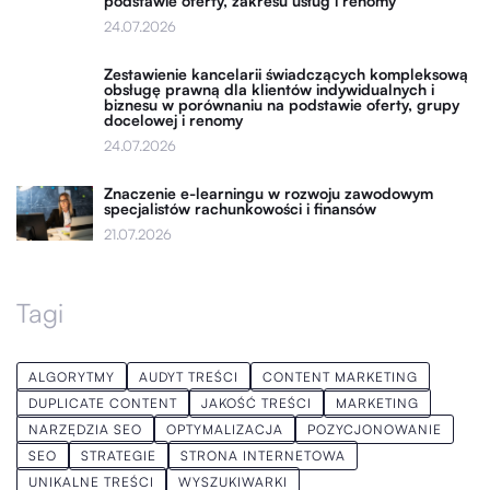
podstawie oferty, zakresu usług i renomy
24.07.2026
Zestawienie kancelarii świadczących kompleksową
obsługę prawną dla klientów indywidualnych i
biznesu w porównaniu na podstawie oferty, grupy
docelowej i renomy
24.07.2026
Znaczenie e-learningu w rozwoju zawodowym
specjalistów rachunkowości i finansów
21.07.2026
Tagi
ALGORYTMY
AUDYT TREŚCI
CONTENT MARKETING
DUPLICATE CONTENT
JAKOŚĆ TREŚCI
MARKETING
NARZĘDZIA SEO
OPTYMALIZACJA
POZYCJONOWANIE
SEO
STRATEGIE
STRONA INTERNETOWA
UNIKALNE TREŚCI
WYSZUKIWARKI