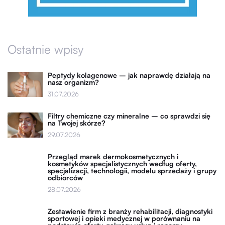
Ostatnie wpisy
Peptydy kolagenowe – jak naprawdę działają na
nasz organizm?
31.07.2026
Filtry chemiczne czy mineralne – co sprawdzi się
na Twojej skórze?
29.07.2026
Przegląd marek dermokosmetycznych i
kosmetyków specjalistycznych według oferty,
specjalizacji, technologii, modelu sprzedaży i grupy
odbiorców
28.07.2026
Zestawienie firm z branży rehabilitacji, diagnostyki
sportowej i opieki medycznej w porównaniu na