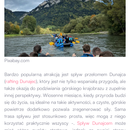
Pixabay.com
Bardzo popularną atrakcją jest spływ przełomem Dunajca
(
rafting Dunajec
), który jest nie tylko wspaniałą przygodą, ale
także okazją do podziwiania górskiego krajobrazu z zupełnie
innej perspektywy. Wiosenne miesiące, kiedy przyroda budzi
się do życia, są idealne na takie aktywności, a czyste, górskie
powietrze dodatkowo pozwala zregenerować siły. Sama
trasa spływu jest stosunkowo prosta, więc mogą z niego
korzystać praktycznie wszyscy -.
Spływ Dunajcem
może
mieć różne punkty startowe, jednak ze swojej strony