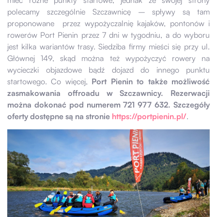
polecamy szczególnie Szczawnicę – spływy są tam
proponowane przez wypożyczalnię kajaków, pontonów i
rowerów Port Pienin przez 7 dni w tygodniu, a do wyboru
jest kilka wariantów trasy. Siedziba firmy mieści się przy ul.
Głównej 149, skąd można też wypożyczyć rowery na
wycieczki objazdowe bądź dojazd do innego punktu
startowego. Co więcej,
Port Pienin to także możliwość
zasmakowania offroadu w Szczawnicy. Rezerwacji
można dokonać pod numerem 721 977 632. Szczegóły
oferty dostępne są na stronie
https://portpienin.pl/
.