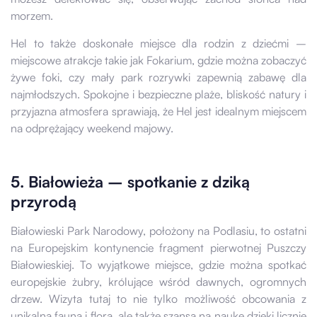
morzem.
Hel to także doskonałe miejsce dla rodzin z dziećmi –
miejscowe atrakcje takie jak Fokarium, gdzie można zobaczyć
żywe foki, czy mały park rozrywki zapewnią zabawę dla
najmłodszych. Spokojne i bezpieczne plaże, bliskość natury i
przyjazna atmosfera sprawiają, że Hel jest idealnym miejscem
na odprężający weekend majowy.
5. Białowieża – spotkanie z dziką
przyrodą
Białowieski Park Narodowy, położony na Podlasiu, to ostatni
na Europejskim kontynencie fragment pierwotnej Puszczy
Białowieskiej. To wyjątkowe miejsce, gdzie można spotkać
europejskie żubry, królujące wśród dawnych, ogromnych
drzew. Wizyta tutaj to nie tylko możliwość obcowania z
unikalną fauną i florą, ale także szansa na naukę dzięki licznie