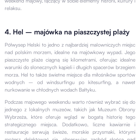
weekend majowy, łączący w sobie elementy historii, kultury i
relaksu.
4. Hel – majówka na piaszczystej plaży
Półwysep Helski to jedno z najbardziej malowniczych miejsc
nad polskim morzem, idealne na majówkowy wypad. Jego
piaszczyste plaże ciągną się kilometrami, oferując idealne
warunki do słonecznych kąpieli i długich spacerów brzegiem
morza. Hel to także świetne miejsce dla miłośników sportów
wodnych – od windsurfingu po kitesurfing, a nawet
nurkowanie w chłodnych wodach Bałtyku.
Podczas majowego weekendu warto również wybrać się do
jednego z lokalnych muzeów, takich jak Muzeum Obrony
Wybrzeża, które oferuje wgląd w bogatą historię tego
strategicznego miejsca. Dodatkowo, liczne kawiarnie i
restauracje serwują świeże, morskie przysmaki, którymi
możesz delektować się, obserwując zachód słońca nad