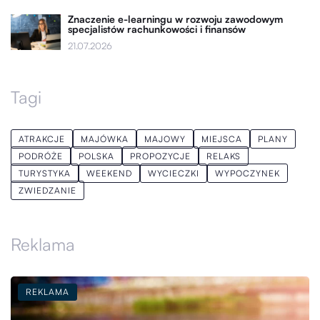
Znaczenie e-learningu w rozwoju zawodowym
specjalistów rachunkowości i finansów
21.07.2026
Tagi
ATRAKCJE
MAJÓWKA
MAJOWY
MIEJSCA
PLANY
PODRÓŻE
POLSKA
PROPOZYCJE
RELAKS
TURYSTYKA
WEEKEND
WYCIECZKI
WYPOCZYNEK
ZWIEDZANIE
Reklama
REKLAMA