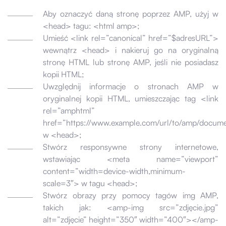
Aby oznaczyć daną stronę poprzez AMP, użyj w
<head> tagu: <html amp>;
Umieść <link rel=”canonical” href=”$adresURL”>
wewnątrz <head> i nakieruj go na oryginalną
stronę HTML lub stronę AMP, jeśli nie posiadasz
kopii HTML;
Uwzględnij informacje o stronach AMP w
oryginalnej kopii HTML, umieszczając tag <link
rel=”amphtml”
href=”https://www.example.com/url/to/amp/docum
w <head>;
Stwórz responsywne strony internetowe,
wstawiając <meta name=”viewport”
content=”width=device-width,minimum-
scale=3″> w tagu <head>;
Stwórz obrazy przy pomocy tagów img AMP,
takich jak: <amp-img src=”zdjęcie.jpg”
alt=”zdjęcie” height=”350″ width=”400″></amp-