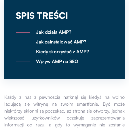
SPIS TREŚCI
Jak działa AMP?
Jak zainstalować AMP?
Kiedy skorzystać z AMP?
Wpływ AMP na SEO
Każdy z nas z pewnością natknął się kiedyś na wolno
ładującą się witrynę na swoim smartfonie. Być może
niektórzy skłonni są poczekać, aż strona się otworzy, jednak
większość użytkowników oczekuje zaprezentowania
informacji od razu, a gdy to wymaganie nie zostanie