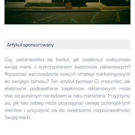
Artykuł sponsorowany
Czy zastanawiałeś się kiedyś, jak zwiększyć widoczność
swojej marki z wykorzystaniem kasetonów reklamowych?
Rozważasz wprowadzenie nowych strategii marketingowych
do swojego biznesu? Ten artykuł pomoże Ci zrozumieć, jak
efektowne podświetlenie kasetonów reklamowych może
stać się potężnym narzędziem w ręku marketera. Przyjrzymy
się, jak taki zabieg może przyciągnąć uwagę potencjalnych
klientów i przyczynić się do zwiększenia rozpoznawalności
Twojej marki.