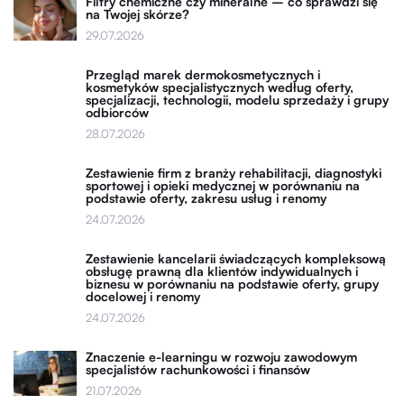
Filtry chemiczne czy mineralne – co sprawdzi się
na Twojej skórze?
29.07.2026
Przegląd marek dermokosmetycznych i
kosmetyków specjalistycznych według oferty,
specjalizacji, technologii, modelu sprzedaży i grupy
odbiorców
28.07.2026
Zestawienie firm z branży rehabilitacji, diagnostyki
sportowej i opieki medycznej w porównaniu na
podstawie oferty, zakresu usług i renomy
24.07.2026
Zestawienie kancelarii świadczących kompleksową
obsługę prawną dla klientów indywidualnych i
biznesu w porównaniu na podstawie oferty, grupy
docelowej i renomy
24.07.2026
Znaczenie e-learningu w rozwoju zawodowym
specjalistów rachunkowości i finansów
21.07.2026