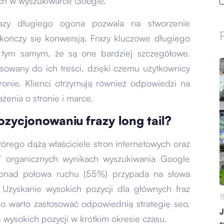
ych w wyszukiwarce Google.
razy długiego ogona pozwala na stworzenie
akończy się konwersją. Frazy kluczowe długiego
ąc tym samym, że są one bardziej szczegółowe.
asowany do ich treści, dzięki czemu użytkownicy
onie. Klienci otrzymują również odpowiedzi na
żenia o stronie i marce.
ozycjonowaniu frazy long tail?
órego dążą właściciele stron internetowych oraz
 W organicznych wynikach wyszukiwania Google
 ponad połowa ruchu (55%) przypada na słowa
. Uzyskanie wysokich pozycji dla głównych fraz
1
o warto zastosować odpowiednią strategię seo.
J
 wysokich pozycji w krótkim okresie czasu.
s