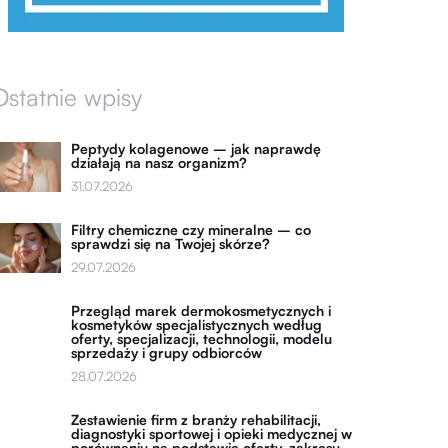
Ostatnie wpisy
Peptydy kolagenowe – jak naprawdę
działają na nasz organizm?
31.07.2026
Filtry chemiczne czy mineralne – co
sprawdzi się na Twojej skórze?
29.07.2026
Przegląd marek dermokosmetycznych i
kosmetyków specjalistycznych według
oferty, specjalizacji, technologii, modelu
sprzedaży i grupy odbiorców
28.07.2026
Zestawienie firm z branży rehabilitacji,
diagnostyki sportowej i opieki medycznej w
porównaniu na podstawie oferty, zakresu