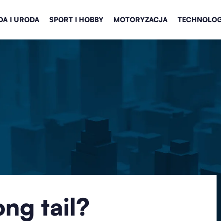
A I URODA
SPORT I HOBBY
MOTORYZACJA
TECHNOLOG
ong tail?