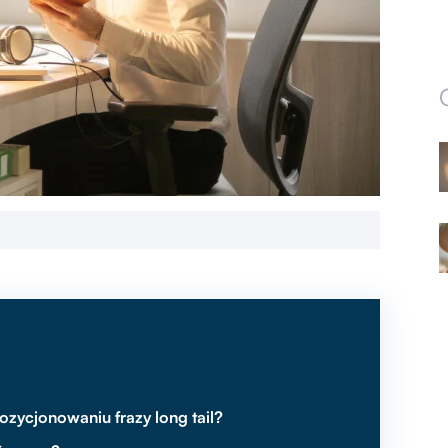
ozycjonowaniu frazy long tail?