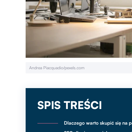
Andrea Piacquadio/pexels.com
SPIS TREŚCI
Dlaczego warto skupić się na p