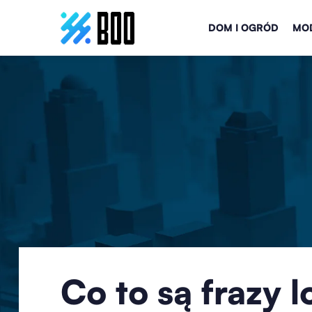
DOM I OGRÓD
MOD
Co to są frazy l