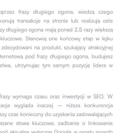
poprzez frazy długiego ogona, wiedzą czego
nują transakcje na stronie lub realizują cele
razy długiego ogona mają ponad 2,5 razy większą
a kluczowe. Stanowią one końcowy etap w lejku
i zdecydowani na produkt, szukający atrakcyjnej
internetową pod frazy długiego ogona, budujesz
rstwa, utrzymując tym samym pozycję lidera w
 frazy wymaga czasu oraz inwestycji w SEO. W
acja wygląda inaczej – niższa konkurencja
ótszy czas konieczny do uzyskania zadowalających
kazane słowa kluczowe, zadbanie o linkowanie
pod aktualne wytyczne Google w prosty sposób