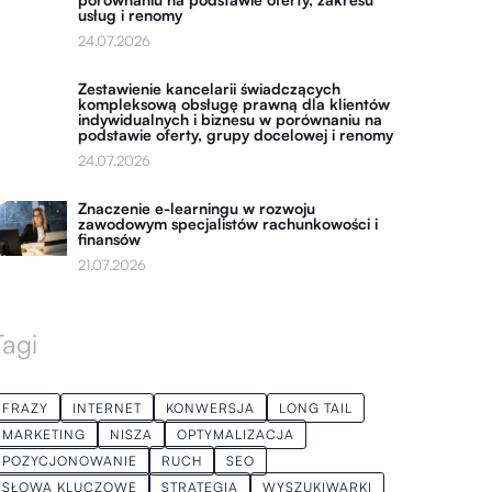
usług i renomy
24.07.2026
Zestawienie kancelarii świadczących
kompleksową obsługę prawną dla klientów
indywidualnych i biznesu w porównaniu na
podstawie oferty, grupy docelowej i renomy
24.07.2026
Znaczenie e-learningu w rozwoju
zawodowym specjalistów rachunkowości i
finansów
21.07.2026
Tagi
FRAZY
INTERNET
KONWERSJA
LONG TAIL
MARKETING
NISZA
OPTYMALIZACJA
POZYCJONOWANIE
RUCH
SEO
SŁOWA KLUCZOWE
STRATEGIA
WYSZUKIWARKI