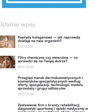
Ostatnie wpisy
Peptydy kolagenowe – jak naprawdę
działają na nasz organizm?
31.07.2026
Filtry chemiczne czy mineralne – co
sprawdzi się na Twojej skórze?
29.07.2026
Przegląd marek dermokosmetycznych i
kosmetyków specjalistycznych według
oferty, specjalizacji, technologii, modelu
sprzedaży i grupy odbiorców
28.07.2026
Zestawienie firm z branży rehabilitacji,
diagnostyki sportowej i opieki medycznej w
porównaniu na podstawie oferty, zakresu