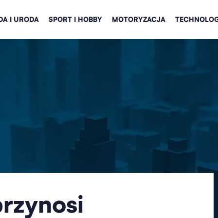
A I URODA
SPORT I HOBBY
MOTORYZACJA
TECHNOLOG
przynosi