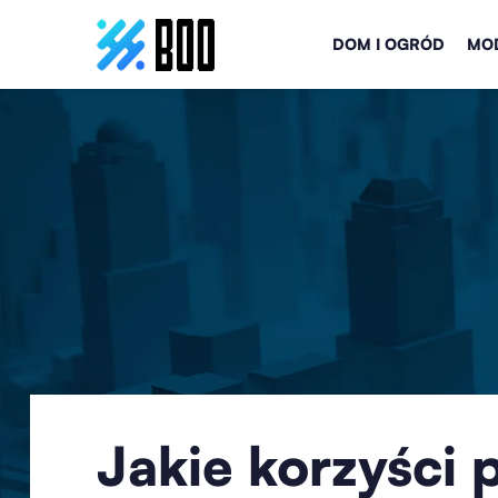
DOM I OGRÓD
MOD
Jakie korzyści 