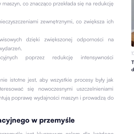
cy maszyn, co znacząco przekłada się na redukcję
eczyszczeniami zewnętrznymi, co zwiększa ich
wisowych dzięki zwiększonej odporności na
 wydarzeń.
1
cyjnych poprzez redukcję intensywności
T
d
nie istotne jest, aby wszystkie procesy były jak
nteresować się nowoczesnymi uszczelnieniami
antują poprawę wydajności maszyn i prowadzą do
acyjnego w przemyśle
rzemyśle jest kluczowym celem dla każdego