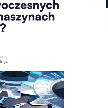
woczesnych
maszynach
?
RIA:
logia