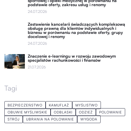
sportowej i opieki medycznej w porównaniu na
podstawie oferty, zakresu usług i renomy
24.07.2026
Zestawienie kancelarii świadczących kompleksową
obsługę prawną dla klientów indywidualnych i
biznesu w porównaniu na podstawie oferty, grupy
docelowej i renomy
24.07.2026
Znaczenie e-learningu w rozwoju zawodowym
specjalistów rachunkowości i finansów
21.07.2026
Tagi
BEZPIECZEŃSTWO
KAMUFLAŻ
MYŚLISTWO
OBUWIE MYŚLIWSKIE
ODBLASKI
ODZIEŻ
POLOWANIE
STRÓJ
UBRANIA NA POLOWANIE
WYGODA