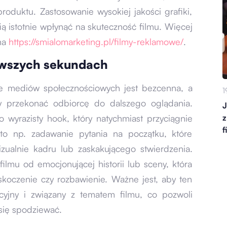
roduktu. Zastosowanie wysokiej jakości grafiki,
ią istotnie wpłynąć na skuteczność filmu. Więcej
 na
https://smialomarketing.pl/filmy-reklamowe/
.
rwszych sekundach
ie mediów społecznościowych jest bezcenna, a
1
y przekonać odbiorcę do dalszego oglądania.
J
wyrazisty hook, który natychmiast przyciągnie
z
f
 to np. zadawanie pytania na początku, które
zualnie kadru lub zaskakującego stwierdzenia.
lmu od emocjonującej historii lub sceny, która
skoczenie czy rozbawienie. Ważne jest, aby ten
yjny i związany z tematem filmu, co pozwoli
się spodziewać.