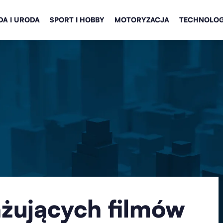
A I URODA
SPORT I HOBBY
MOTORYZACJA
TECHNOLOG
żujących filmów