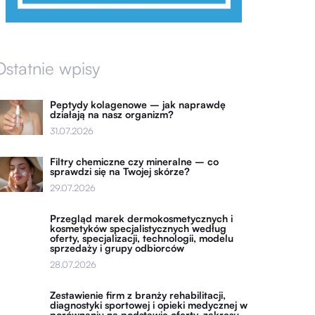
Ostatnie wpisy
Peptydy kolagenowe – jak naprawdę
działają na nasz organizm?
31.07.2026
Filtry chemiczne czy mineralne – co
sprawdzi się na Twojej skórze?
29.07.2026
Przegląd marek dermokosmetycznych i
kosmetyków specjalistycznych według
oferty, specjalizacji, technologii, modelu
sprzedaży i grupy odbiorców
28.07.2026
Zestawienie firm z branży rehabilitacji,
diagnostyki sportowej i opieki medycznej w
porównaniu na podstawie oferty, zakresu