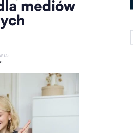
dla mediów
wych
RIA:
a