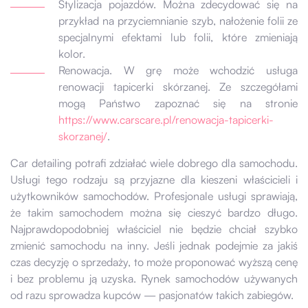
Stylizacja pojazdów. Można zdecydować się na
przykład na przyciemnianie szyb, nałożenie folii ze
specjalnymi efektami lub folii, które zmieniają
kolor.
Renowacja. W grę może wchodzić usługa
renowacji tapicerki skórzanej. Ze szczegółami
mogą Państwo zapoznać się na stronie
https://www.carscare.pl/renowacja-tapicerki-
skorzanej/
.
Car detailing potrafi zdziałać wiele dobrego dla samochodu.
Usługi tego rodzaju są przyjazne dla kieszeni właścicieli i
użytkowników samochodów. Profesjonale usługi sprawiają,
że takim samochodem można się cieszyć bardzo długo.
Najprawdopodobniej właściciel nie będzie chciał szybko
zmienić samochodu na inny. Jeśli jednak podejmie za jakiś
czas decyzję o sprzedaży, to może proponować wyższą cenę
i bez problemu ją uzyska. Rynek samochodów używanych
od razu sprowadza kupców — pasjonatów takich zabiegów.