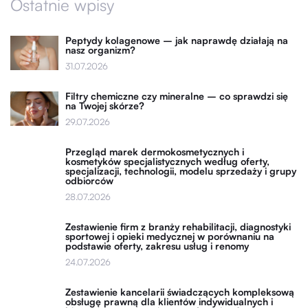
Ostatnie wpisy
Peptydy kolagenowe – jak naprawdę działają na
nasz organizm?
31.07.2026
Filtry chemiczne czy mineralne – co sprawdzi się
na Twojej skórze?
29.07.2026
Przegląd marek dermokosmetycznych i
kosmetyków specjalistycznych według oferty,
specjalizacji, technologii, modelu sprzedaży i grupy
odbiorców
28.07.2026
Zestawienie firm z branży rehabilitacji, diagnostyki
sportowej i opieki medycznej w porównaniu na
podstawie oferty, zakresu usług i renomy
24.07.2026
Zestawienie kancelarii świadczących kompleksową
obsługę prawną dla klientów indywidualnych i