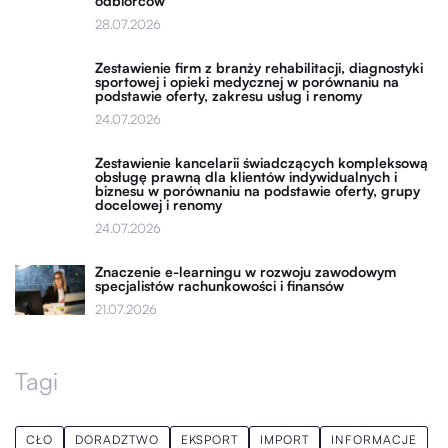
odbiorców
28.07.2026
Zestawienie firm z branży rehabilitacji, diagnostyki
sportowej i opieki medycznej w porównaniu na
podstawie oferty, zakresu usług i renomy
24.07.2026
Zestawienie kancelarii świadczących kompleksową
obsługę prawną dla klientów indywidualnych i
biznesu w porównaniu na podstawie oferty, grupy
docelowej i renomy
24.07.2026
Znaczenie e-learningu w rozwoju zawodowym
specjalistów rachunkowości i finansów
21.07.2026
Tagi
CŁO
DORADZTWO
EKSPORT
IMPORT
INFORMACJE