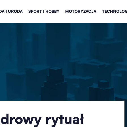
A I URODA
SPORT I HOBBY
MOTORYZACJA
TECHNOLOG
zdrowy rytuał