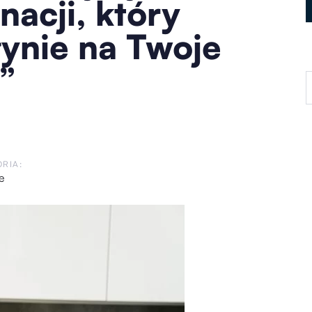
nacji, który
ynie na Twoje
”
RIA:
e