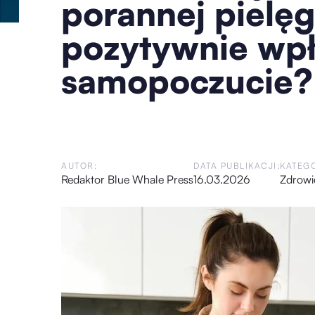
porannej pielęg
pozytywnie wpł
samopoczucie?
AUTOR:
DATA PUBLIKACJI:
KATEGO
Redaktor Blue Whale Press
16.03.2026
Zdrowi