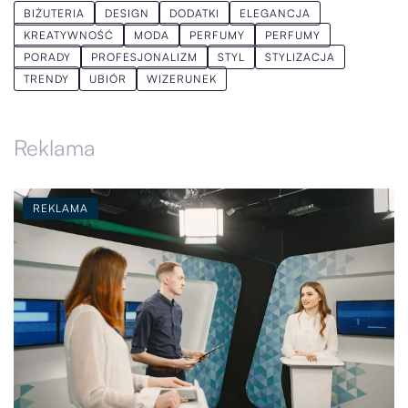
BIŻUTERIA
DESIGN
DODATKI
ELEGANCJA
KREATYWNOŚĆ
MODA
PERFUMY
PERFUMY
PORADY
PROFESJONALIZM
STYL
STYLIZACJA
TRENDY
UBIÓR
WIZERUNEK
Reklama
REKLAMA