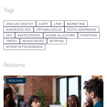
Tagi
ANALIZA DANYCH
AUDYT
LINKI
MARKETING
NARZĘDZIA SEO
OPTYMALIZACJA
POZYCJONOWANIE
SEO
SKUTECZNOŚĆ
SŁOWA KLUCZOWE
STRATEGIA
TREŚCI
WIDOCZNOŚĆ
WITRYNA
WYNIKI WYSZUKIWANIA
Reklama
REKLAMA