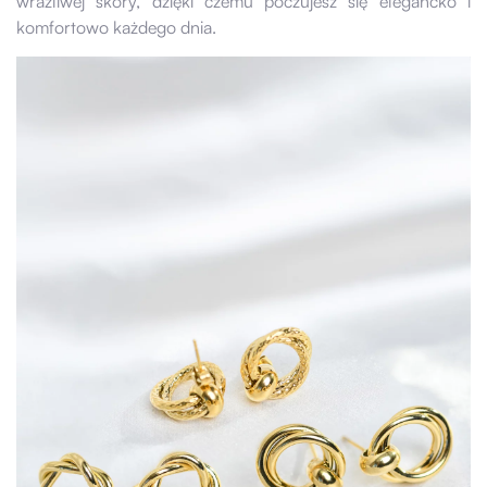
wrażliwej skóry, dzięki czemu poczujesz się elegancko i
komfortowo każdego dnia.