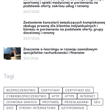
sportowej i opieki medycznej w porównaniu na
podstawie oferty, zakresu usług i renomy
24.07.2026
Zestawienie kancelarii świadczących kompleksową
obsługę prawną dla klientów indywidualnych i
biznesu w porównaniu na podstawie oferty, grupy
docelowej i renomy
24.07.2026
Znaczenie e-learningu w rozwoju zawodowym
specjalistów rachunkowości i finansów
21.07.2026
Tagi
BEZPIECZEŃSTWO
CERTYFIKAT
CERTYFIKAT SSL
CYBERBEZPIECZEŃSTWO
HTTP
HTTPS
INTERNET
OCHRONA DANYCH
PROTOKÓŁ
PRZEGLĄDARKI
SEO
SIEĆ
STRONY INTERNETOWE
SZYFROWANIE