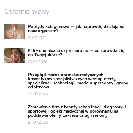
Ostatnie wpisy
Peptydy kolagenowe – jak naprawdę działają na
nasz organizm?
31.07.2026
Filtry chemiczne czy mineralne – co sprawdzi się
na Twojej skórze?
29.07.2026
Przegląd marek dermokosmetycznych i
kosmetyków specjalistycznych według oferty,
specjalizacji, technologii, modelu sprzedaży i grupy
odbiorców
28.07.2026
Zestawienie firm z branży rehabilitacji, diagnostyki
sportowej i opieki medycznej w porównaniu na
podstawie oferty, zakresu usług i renomy
24.07.2026