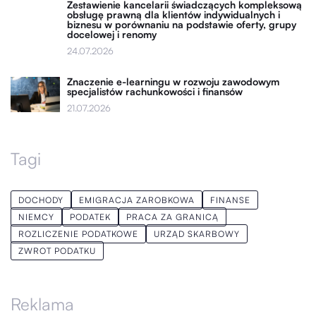
Zestawienie kancelarii świadczących kompleksową
obsługę prawną dla klientów indywidualnych i
biznesu w porównaniu na podstawie oferty, grupy
docelowej i renomy
24.07.2026
Znaczenie e-learningu w rozwoju zawodowym
specjalistów rachunkowości i finansów
21.07.2026
Tagi
DOCHODY
EMIGRACJA ZAROBKOWA
FINANSE
NIEMCY
PODATEK
PRACA ZA GRANICĄ
ROZLICZENIE PODATKOWE
URZĄD SKARBOWY
ZWROT PODATKU
Reklama