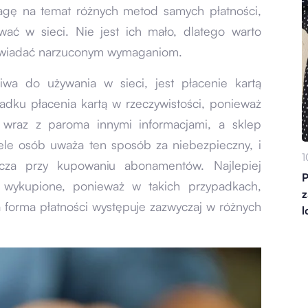
agę na temat różnych metod samych płatności,
wać w sieci. Nie jest ich mało, dlatego warto
powiadać narzuconym wymaganiom.
liwa do używania w sieci, jest płacenie kartą
ypadku płacenia kartą w rzeczywistości, ponieważ
y wraz z paroma innymi informacjami, a sklep
ele osób uważa ten sposób za niebezpieczny, i
1
zcza przy kupowaniu abonamentów. Najlepiej
P
y wykupione, ponieważ w takich przypadkach,
z
a forma płatności występuje zazwyczaj w różnych
l