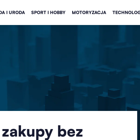
A I URODA
SPORT I HOBBY
MOTORYZACJA
TECHNOLOG
 zakupy bez