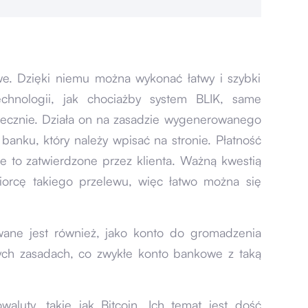
we. Dzięki niemu można wykonać łatwy i szybki
echnologii, jak chociażby system BLIK, same
iecznie. Działa on na zasadzie wygenerowanego
 banku, który należy wpisać na stronie. Płatność
e to zatwierdzone przez klienta. Ważną kwestią
iorcę takiego przelewu, więc łatwo można się
ane jest również, jako konto do gromadzenia
mych zasadach, co zwykłe konto bankowe z taką
waluty, takie jak Bitcoin. Ich temat jest dość