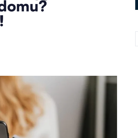
 domu?
!