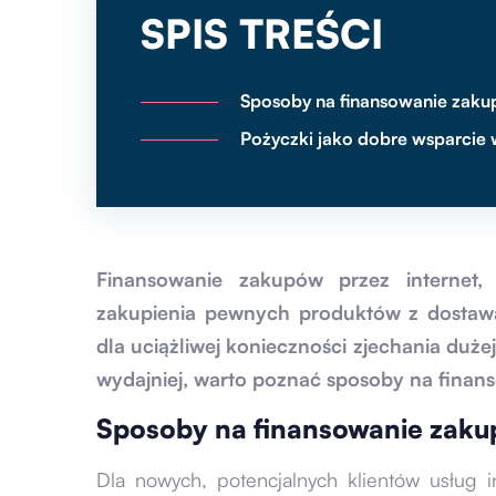
SPIS TREŚCI
Sposoby na finansowanie zaku
Pożyczki jako dobre wsparcie
Finansowanie zakupów przez internet,
zakupienia pewnych produktów z dostaw
dla uciążliwej konieczności zjechania dużej
wydajniej, warto poznać sposoby na finan
Sposoby na finansowanie zaku
Dla nowych, potencjalnych klientów usług 