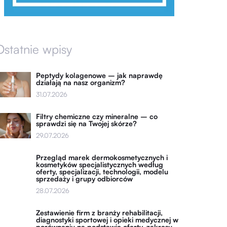
Ostatnie wpisy
Peptydy kolagenowe – jak naprawdę
działają na nasz organizm?
31.07.2026
Filtry chemiczne czy mineralne – co
sprawdzi się na Twojej skórze?
29.07.2026
Przegląd marek dermokosmetycznych i
kosmetyków specjalistycznych według
oferty, specjalizacji, technologii, modelu
sprzedaży i grupy odbiorców
28.07.2026
Zestawienie firm z branży rehabilitacji,
diagnostyki sportowej i opieki medycznej w
porównaniu na podstawie oferty, zakresu