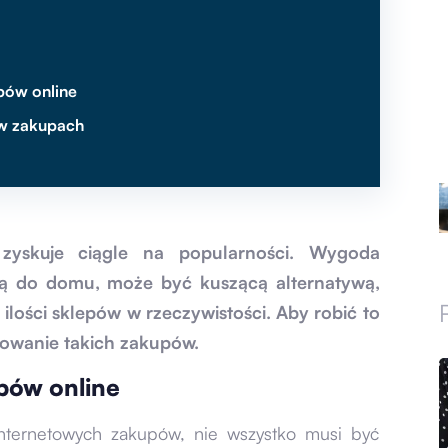
pów online
 w zakupach
 zyskuje ciągle na popularności. Wygoda
ą do domu, może być kuszącą alternatywą,
 ilości sklepów w rzeczywistości. Aby robić to
sowanie takich zakupów.
pów online
internetowych zakupów, nie wszystko musi być