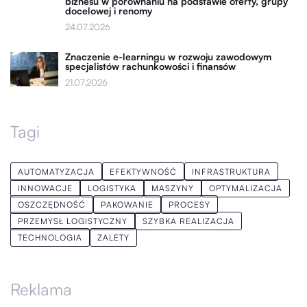
biznesu w porównaniu na podstawie oferty, grupy
docelowej i renomy
24.07.2026
Znaczenie e-learningu w rozwoju zawodowym
specjalistów rachunkowości i finansów
21.07.2026
Tagi
AUTOMATYZACJA
EFEKTYWNOŚĆ
INFRASTRUKTURA
INNOWACJE
LOGISTYKA
MASZYNY
OPTYMALIZACJA
OSZCZĘDNOŚĆ
PAKOWANIE
PROCESY
PRZEMYSŁ LOGISTYCZNY
SZYBKA REALIZACJA
TECHNOLOGIA
ZALETY
Reklama