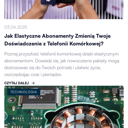
03.06.2025
Jak Elastyczne Abonamenty Zmienią Twoje
Doświadczenie z Telefonii Komórkowej?
Poznaj przyszłość telefonii komórkowej dzięki elastycznym
abonamentom. Dowiedz się, jak nowoczesne pakiety mogą
dostosować się do Twoich potrzeb i ułatwić życie,
oszczędzając czas i pieniądze.
CZYTAJ DALEJ
TECHNOLOGIA