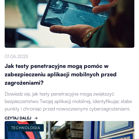
01.06.2025
Jak testy penetracyjne mogą pomóc w
zabezpieczeniu aplikacji mobilnych przed
zagrożeniami?
Dowiedz się, jak testy penetracyjne mogą zwiększyć
bezpieczeństwo Twojej aplikacji mobilnej, identyfikując słabe
punkty i chroniąc przed nowoczesnymi cyberzagrożeniami.
CZYTAJ DALEJ
TECHNOLOGIA