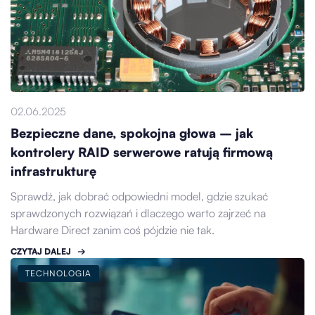
02.06.2025
Bezpieczne dane, spokojna głowa – jak
kontrolery RAID serwerowe ratują firmową
infrastrukturę
Sprawdź, jak dobrać odpowiedni model, gdzie szukać
sprawdzonych rozwiązań i dlaczego warto zajrzeć na
Hardware Direct zanim coś pójdzie nie tak.
CZYTAJ DALEJ
TECHNOLOGIA