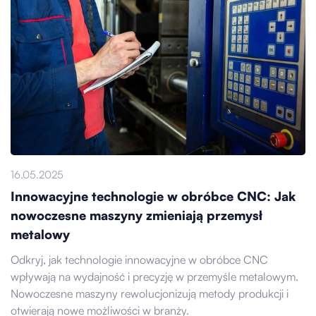
16.05.2025
Innowacyjne technologie w obróbce CNC: Jak
nowoczesne maszyny zmieniają przemysł
metalowy
Odkryj, jak technologie innowacyjne w obróbce CNC
wpływają na wydajność i precyzję w przemyśle metalowym.
Nowoczesne maszyny rewolucjonizują metody produkcji i
otwierają nowe możliwości w branży.