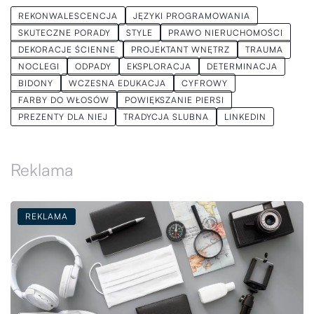
REKONWALESCENCJA
JĘZYKI PROGRAMOWANIA
SKUTECZNE PORADY
STYLE
PRAWO NIERUCHOMOŚCI
DEKORACJE ŚCIENNE
PROJEKTANT WNĘTRZ
TRAUMA
NOCLEGI
ODPADY
EKSPLORACJA
DETERMINACJA
BIDONY
WCZESNA EDUKACJA
CYFROWY
FARBY DO WŁOSÓW
POWIĘKSZANIE PIERSI
PREZENTY DLA NIEJ
TRADYCJA SLUBNA
LINKEDIN
Reklama
REKLAMA