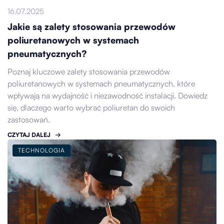
16.07.2025
Jakie są zalety stosowania przewodów
poliuretanowych w systemach
pneumatycznych?
Poznaj kluczowe zalety stosowania przewodów
poliuretanowych w systemach pneumatycznych, które
wpływają na wydajność i niezawodność instalacji. Dowiedz
się, dlaczego warto wybrać poliuretan do swoich
zastosowań.
CZYTAJ DALEJ
TECHNOLOGIA