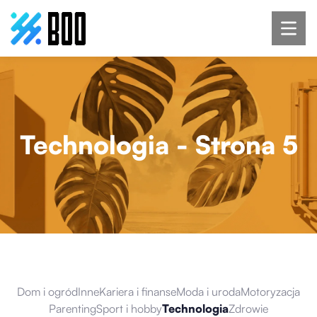
Technologia
- Strona 5
Dom i ogród
Inne
Kariera i finanse
Moda i uroda
Motoryzacja
Parenting
Sport i hobby
Technologia
Zdrowie