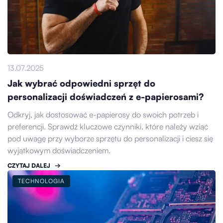
13.07.2025
Jak wybrać odpowiedni sprzęt do
personalizacji doświadczeń z e-papierosami?
Odkryj, jak dostosować e-papierosy do swoich potrzeb i
preferencji. Sprawdź kluczowe czynniki, które należy wziąć
pod uwagę przy wyborze sprzętu do personalizacji i ciesz się
wyjątkowym doświadczeniem.
CZYTAJ DALEJ
TECHNOLOGIA