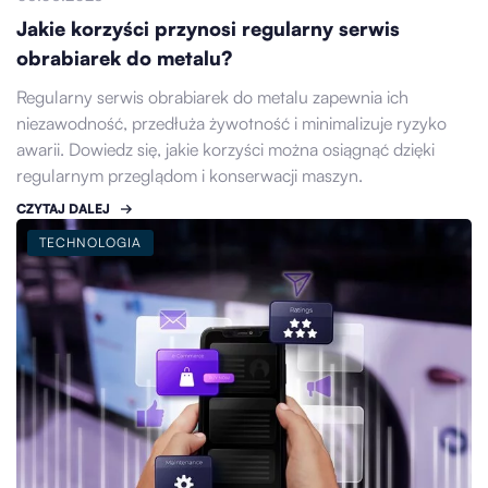
Jakie korzyści przynosi regularny serwis
obrabiarek do metalu?
Regularny serwis obrabiarek do metalu zapewnia ich
niezawodność, przedłuża żywotność i minimalizuje ryzyko
awarii. Dowiedz się, jakie korzyści można osiągnąć dzięki
regularnym przeglądom i konserwacji maszyn.
CZYTAJ DALEJ
TECHNOLOGIA