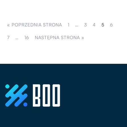
« POPRZEDNIA STRONA
1
…
3
4
5
6
7
…
16
NASTĘPNA STRONA »