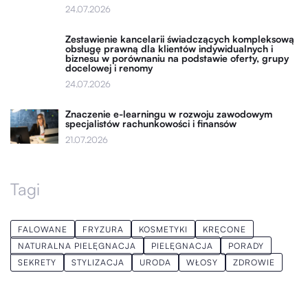
24.07.2026
Zestawienie kancelarii świadczących kompleksową
obsługę prawną dla klientów indywidualnych i
biznesu w porównaniu na podstawie oferty, grupy
docelowej i renomy
24.07.2026
Znaczenie e-learningu w rozwoju zawodowym
specjalistów rachunkowości i finansów
21.07.2026
Tagi
FALOWANE
FRYZURA
KOSMETYKI
KRĘCONE
NATURALNA PIELĘGNACJA
PIELĘGNACJA
PORADY
SEKRETY
STYLIZACJA
URODA
WŁOSY
ZDROWIE