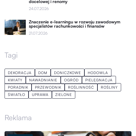
docelowej i renomy
24.07.2026
Znaczenie e-learningu w rozwoju zawodowym
specjalistów rachunkowości i finansów
21.07.2026
Tagi
DEKORACJA
DOM
DONICZKOWE
HODOWLA
KWIATY
NAWADNIANIE
OGRÓD
PIELĘGNACJA
PORADNIK
PRZEWODNIK
ROŚLINNOŚĆ
ROŚLINY
ŚWIATŁO
UPRAWA
ZIELONE
Reklama