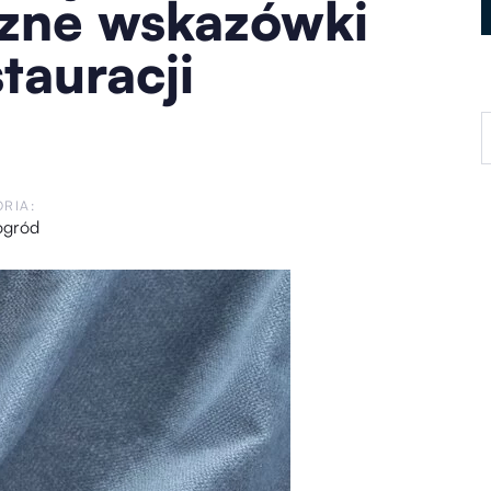
czne wskazówki
tauracji
RIA:
ogród