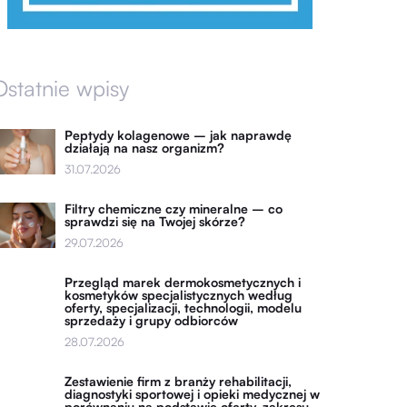
Ostatnie wpisy
Peptydy kolagenowe – jak naprawdę
działają na nasz organizm?
31.07.2026
Filtry chemiczne czy mineralne – co
sprawdzi się na Twojej skórze?
29.07.2026
Przegląd marek dermokosmetycznych i
kosmetyków specjalistycznych według
oferty, specjalizacji, technologii, modelu
sprzedaży i grupy odbiorców
28.07.2026
Zestawienie firm z branży rehabilitacji,
diagnostyki sportowej i opieki medycznej w
porównaniu na podstawie oferty, zakresu