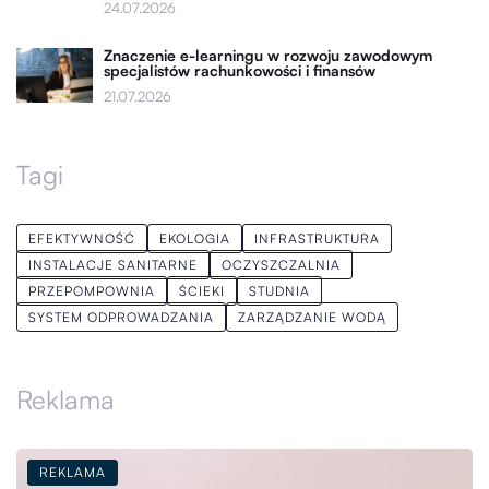
24.07.2026
Znaczenie e-learningu w rozwoju zawodowym
specjalistów rachunkowości i finansów
21.07.2026
Tagi
EFEKTYWNOŚĆ
EKOLOGIA
INFRASTRUKTURA
INSTALACJE SANITARNE
OCZYSZCZALNIA
PRZEPOMPOWNIA
ŚCIEKI
STUDNIA
SYSTEM ODPROWADZANIA
ZARZĄDZANIE WODĄ
Reklama
REKLAMA