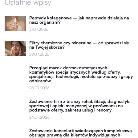
Ostatnie wpisy
Peptydy kolagenowe – jak naprawdę działają na
nasz organizm?
31.07.2026
Filtry chemiczne czy mineralne – co sprawdzi się
na Twojej skórze?
29.07.2026
Przegląd marek dermokosmetycznych i
kosmetyków specjalistycznych według oferty,
specjalizacji, technologii, modelu sprzedaży i grupy
odbiorców
28.07.2026
Zestawienie firm z branży rehabilitacji, diagnostyki
sportowej i opieki medycznej w porównaniu na
podstawie oferty, zakresu usług i renomy
24.07.2026
Zestawienie kancelarii świadczących kompleksową
obsługę prawną dla klientów indywidualnych i