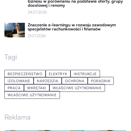
biznesu w porównaniu na podstawie oferty, grupy
docelowej i renomy
24.07.2026
Znaczenie e-learningu w rozwoju zawodowym
specjalistów rachunkowości i finansów
21.07.2026
Tagi
BEZPIECZEŃSTWO
ELEKTRYK
INSTRUKCJE
IZOLOWANE
NARZĘDZIA
OCHRONA
PORADNIK
PRACA
WKRĘTAKI
WŁAŚCIWE UŻYTKOWANIE
WŁAŚCIWE UŻYTKOWANIE
Reklama