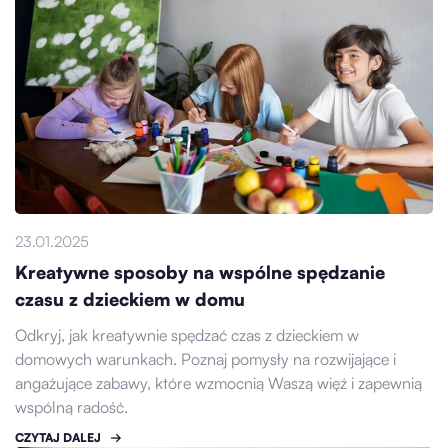
23.01.2025
Kreatywne sposoby na wspólne spędzanie
czasu z dzieckiem w domu
Odkryj, jak kreatywnie spędzać czas z dzieckiem w
domowych warunkach. Poznaj pomysły na rozwijające i
angażujące zabawy, które wzmocnią Waszą więź i zapewnią
wspólną radość.
CZYTAJ DALEJ