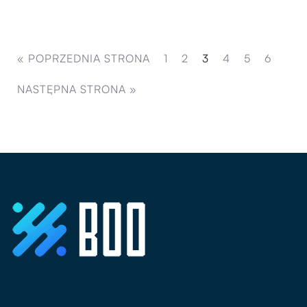
« POPRZEDNIA STRONA
1
2
3
4
5
6
NASTĘPNA STRONA »