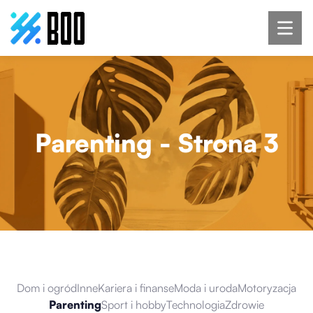
Parenting
- Strona 3
Dom i ogród
Inne
Kariera i finanse
Moda i uroda
Motoryzacja
Parenting
Sport i hobby
Technologia
Zdrowie