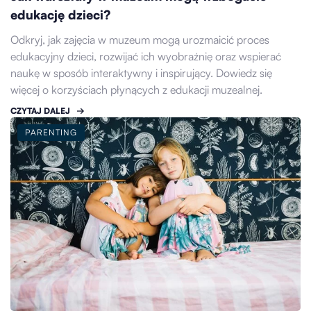
edukację dzieci?
Odkryj, jak zajęcia w muzeum mogą urozmaicić proces
edukacyjny dzieci, rozwijać ich wyobraźnię oraz wspierać
naukę w sposób interaktywny i inspirujący. Dowiedz się
więcej o korzyściach płynących z edukacji muzealnej.
CZYTAJ DALEJ
PARENTING