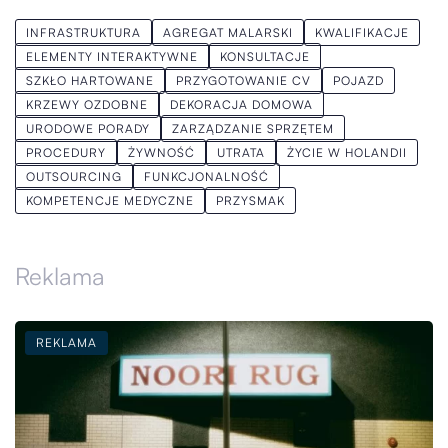
INFRASTRUKTURA
AGREGAT MALARSKI
KWALIFIKACJE
ELEMENTY INTERAKTYWNE
KONSULTACJE
SZKŁO HARTOWANE
PRZYGOTOWANIE CV
POJAZD
KRZEWY OZDOBNE
DEKORACJA DOMOWA
URODOWE PORADY
ZARZĄDZANIE SPRZĘTEM
PROCEDURY
ŻYWNOŚĆ
UTRATA
ŻYCIE W HOLANDII
OUTSOURCING
FUNKCJONALNOŚĆ
KOMPETENCJE MEDYCZNE
PRZYSMAK
Reklama
REKLAMA