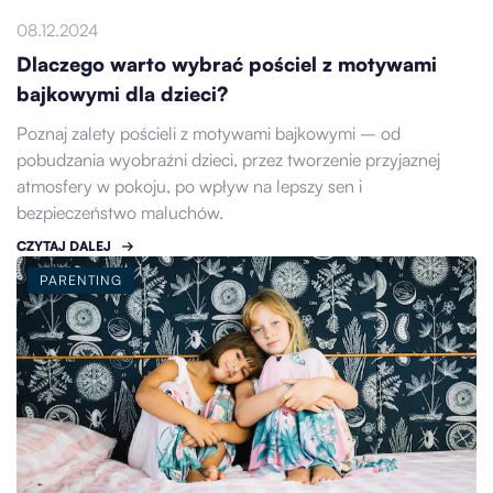
08.12.2024
Dlaczego warto wybrać pościel z motywami
bajkowymi dla dzieci?
Poznaj zalety pościeli z motywami bajkowymi – od
pobudzania wyobraźni dzieci, przez tworzenie przyjaznej
atmosfery w pokoju, po wpływ na lepszy sen i
bezpieczeństwo maluchów.
CZYTAJ DALEJ
PARENTING