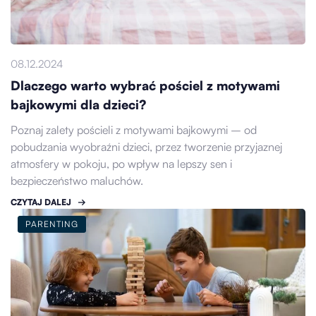
08.12.2024
Dlaczego warto wybrać pościel z motywami
bajkowymi dla dzieci?
Poznaj zalety pościeli z motywami bajkowymi – od
pobudzania wyobraźni dzieci, przez tworzenie przyjaznej
atmosfery w pokoju, po wpływ na lepszy sen i
bezpieczeństwo maluchów.
CZYTAJ DALEJ
PARENTING