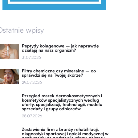
Ostatnie wpisy
Peptydy kolagenowe – jak naprawdę
działają na nasz organizm?
31.07.2026
Filtry chemiczne czy mineralne – co
sprawdzi się na Twojej skórze?
29.07.2026
Przegląd marek dermokosmetycznych i
kosmetyków specjalistycznych według
oferty, specjalizacji, technologii, modelu
sprzedaży i grupy odbiorców
28.07.2026
Zestawienie firm z branży rehabilitacji,
diagnostyki sportowej i opieki medycznej w
porównaniu na podstawie oferty, zakresu