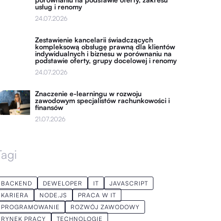
usług i renomy
24.07.2026
Zestawienie kancelarii świadczących
kompleksową obsługę prawną dla klientów
indywidualnych i biznesu w porównaniu na
podstawie oferty, grupy docelowej i renomy
24.07.2026
Znaczenie e-learningu w rozwoju
zawodowym specjalistów rachunkowości i
finansów
21.07.2026
Tagi
BACKEND
DEWELOPER
IT
JAVASCRIPT
KARIERA
NODE.JS
PRACA W IT
PROGRAMOWANIE
ROZWÓJ ZAWODOWY
RYNEK PRACY
TECHNOLOGIE