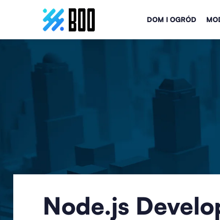
DOM I OGRÓD
MOD
Node.js Develo