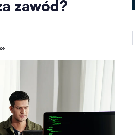
 za zawód?
nse