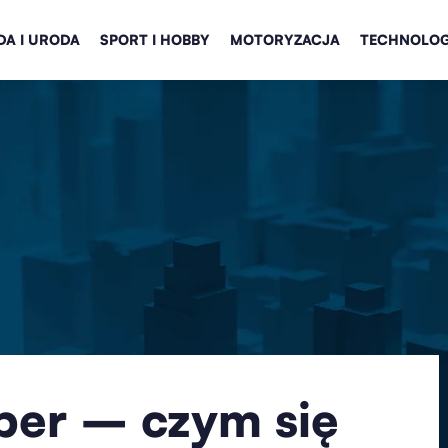
A I URODA
SPORT I HOBBY
MOTORYZACJA
TECHNOLOG
per – czym się