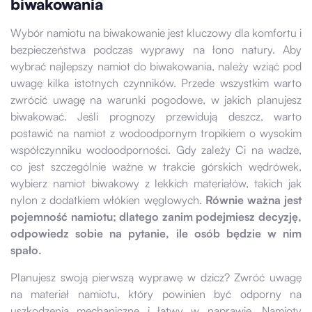
biwakowania
Wybór namiotu na biwakowanie jest kluczowy dla komfortu i
bezpieczeństwa podczas wyprawy na łono natury. Aby
wybrać najlepszy namiot do biwakowania, należy wziąć pod
uwagę kilka istotnych czynników. Przede wszystkim warto
zwrócić uwagę na warunki pogodowe, w jakich planujesz
biwakować. Jeśli prognozy przewidują deszcz, warto
postawić na namiot z wodoodpornym tropikiem o wysokim
współczynniku wodoodporności. Gdy zależy Ci na wadze,
co jest szczególnie ważne w trakcie górskich wędrówek,
wybierz namiot biwakowy z lekkich materiałów, takich jak
nylon z dodatkiem włókien węglowych.
Równie ważna jest
pojemność namiotu; dlatego zanim podejmiesz decyzję,
odpowiedz sobie na pytanie, ile osób będzie w nim
spało.
Planujesz swoją pierwszą wyprawę w dzicz? Zwróć uwagę
na materiał namiotu, który powinien być odporny na
uszkodzenia mechaniczne i łatwy w naprawie. Namioty