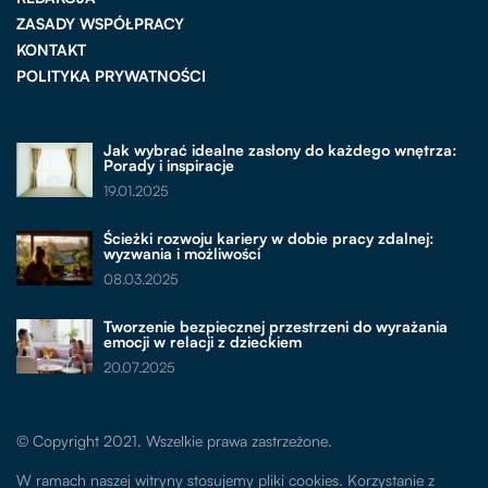
ZASADY WSPÓŁPRACY
KONTAKT
POLITYKA PRYWATNOŚCI
Jak wybrać idealne zasłony do każdego wnętrza:
Porady i inspiracje
19.01.2025
Ścieżki rozwoju kariery w dobie pracy zdalnej:
wyzwania i możliwości
08.03.2025
Tworzenie bezpiecznej przestrzeni do wyrażania
emocji w relacji z dzieckiem
20.07.2025
© Copyright 2021. Wszelkie prawa zastrzeżone.
W ramach naszej witryny stosujemy pliki cookies. Korzystanie z