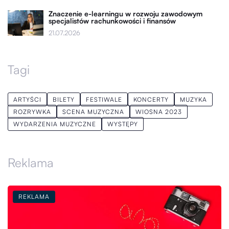
Znaczenie e-learningu w rozwoju zawodowym
specjalistów rachunkowości i finansów
21.07.2026
Tagi
ARTYŚCI
BILETY
FESTIWALE
KONCERTY
MUZYKA
ROZRYWKA
SCENA MUZYCZNA
WIOSNA 2023
WYDARZENIA MUZYCZNE
WYSTĘPY
Reklama
REKLAMA