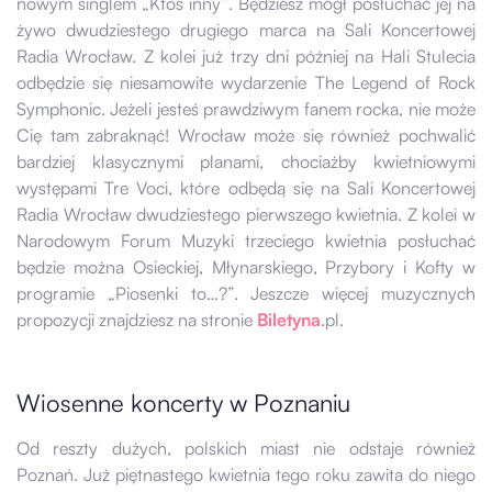
nowym singlem „Ktoś inny”. Będziesz mógł posłuchać jej na
żywo dwudziestego drugiego marca na Sali Koncertowej
Radia Wrocław. Z kolei już trzy dni później na Hali Stulecia
odbędzie się niesamowite wydarzenie The Legend of Rock
Symphonic. Jeżeli jesteś prawdziwym fanem rocka, nie może
Cię tam zabraknąć! Wrocław może się również pochwalić
bardziej klasycznymi planami, chociażby kwietniowymi
występami Tre Voci, które odbędą się na Sali Koncertowej
Radia Wrocław dwudziestego pierwszego kwietnia. Z kolei w
Narodowym Forum Muzyki trzeciego kwietnia posłuchać
będzie można Osieckiej, Młynarskiego, Przybory i Kofty w
programie „Piosenki to…?”. Jeszcze więcej muzycznych
propozycji znajdziesz na stronie
Biletyna
.pl.
Wiosenne koncerty w Poznaniu
Od reszty dużych, polskich miast nie odstaje również
Poznań. Już piętnastego kwietnia tego roku zawita do niego