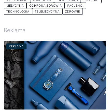
MEDYCYNA
OCHRONA ZDROWIA
PACJENCI
TECHNOLOGIA
TELEMEDYCYNA
ZDROWIE
Reklama
REKLAMA