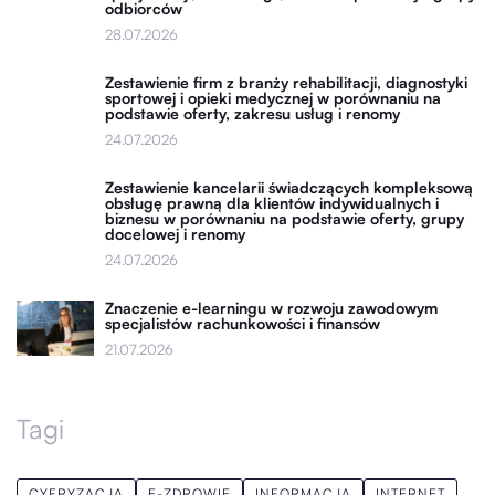
odbiorców
28.07.2026
Zestawienie firm z branży rehabilitacji, diagnostyki
sportowej i opieki medycznej w porównaniu na
podstawie oferty, zakresu usług i renomy
24.07.2026
Zestawienie kancelarii świadczących kompleksową
obsługę prawną dla klientów indywidualnych i
biznesu w porównaniu na podstawie oferty, grupy
docelowej i renomy
24.07.2026
Znaczenie e-learningu w rozwoju zawodowym
specjalistów rachunkowości i finansów
21.07.2026
Tagi
CYFRYZACJA
E-ZDROWIE
INFORMACJA
INTERNET