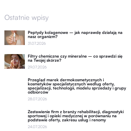
Ostatnie wpisy
Peptydy kolagenowe – jak naprawdę działają na
nasz organizm?
31.07.2026
Filtry chemiczne czy mineralne – co sprawdzi się
na Twojej skórze?
29.07.2026
Przegląd marek dermokosmetycznych i
kosmetyków specjalistycznych według oferty,
specjalizacji, technologii, modelu sprzedaży i grupy
odbiorców
28.07.2026
Zestawienie firm z branży rehabilitacji, diagnostyki
sportowej i opieki medycznej w porównaniu na
podstawie oferty, zakresu usług i renomy
24.07.2026