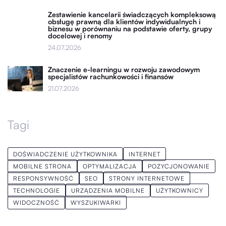
Zestawienie kancelarii świadczących kompleksową
obsługę prawną dla klientów indywidualnych i
biznesu w porównaniu na podstawie oferty, grupy
docelowej i renomy
24.07.2026
Znaczenie e-learningu w rozwoju zawodowym
specjalistów rachunkowości i finansów
21.07.2026
Tagi
DOŚWIADCZENIE UŻYTKOWNIKA
INTERNET
MOBILNE STRONA
OPTYMALIZACJA
POZYCJONOWANIE
RESPONSYWNOŚĆ
SEO
STRONY INTERNETOWE
TECHNOLOGIE
URZĄDZENIA MOBILNE
UŻYTKOWNICY
WIDOCZNOŚĆ
WYSZUKIWARKI