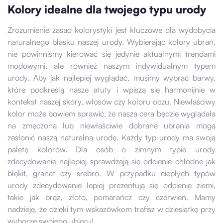
Kolory idealne dla twojego typu urody
Zrozumienie zasad kolorystyki jest kluczowe dla wydobycia
naturalnego blasku naszej urody. Wybierając kolory ubrań,
nie powinniśmy kierować się jedynie aktualnymi trendami
modowymi, ale również naszym indywidualnym typem
urody. Aby jak najlepiej wyglądać, musimy wybrać barwy,
które podkreślą nasze atuty i wpiszą się harmonijnie w
kontekst naszej skóry, włosów czy koloru oczu. Niewłaściwy
kolor może bowiem sprawić, że nasza cera będzie wyglądała
na zmęczoną lub niewłaściwie dobrane ubrania mogą
zasłonić naszą naturalną urodę. Każdy typ urody ma swoją
paletę kolorów. Dla osób o zimnym typie urody
zdecydowanie najlepiej sprawdzają się odcienie chłodne jak
błękit, granat czy srebro. W przypadku ciepłych typów
urody zdecydowanie lepiej prezentują się odcienie ziemi,
takie jak brąz, złoto, pomarańcz czy czerwień. Mamy
nadzieję, że dzięki tym wskazówkom trafisz w dziesiątkę przy
wyborze swojego ubioru!