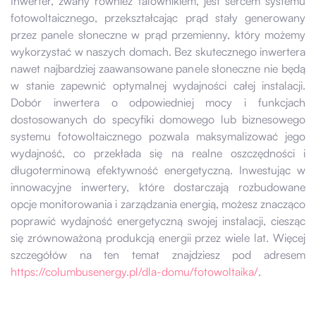
Inwerter, zwany również falownikiem, jest sercem systemu
fotowoltaicznego, przekształcając prąd stały generowany
przez panele słoneczne w prąd przemienny, który możemy
wykorzystać w naszych domach. Bez skutecznego inwertera
nawet najbardziej zaawansowane panele słoneczne nie będą
w stanie zapewnić optymalnej wydajności całej instalacji.
Dobór inwertera o odpowiedniej mocy i funkcjach
dostosowanych do specyfiki domowego lub biznesowego
systemu fotowoltaicznego pozwala maksymalizować jego
wydajność, co przekłada się na realne oszczędności i
długoterminową efektywność energetyczną. Inwestując w
innowacyjne inwertery, które dostarczają rozbudowane
opcje monitorowania i zarządzania energią, możesz znacząco
poprawić wydajność energetyczną swojej instalacji, ciesząc
się zrównoważoną produkcją energii przez wiele lat. Więcej
szczegółów na ten temat znajdziesz pod adresem
https://columbusenergy.pl/dla-domu/fotowoltaika/
.