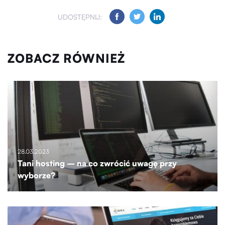
UDOSTĘPNIJ:
ZOBACZ RÓWNIEŻ
28.03.2023
Tani hosting – na co zwrócić uwagę przy
wyborze?