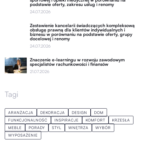
podstawie oferty, zakresu usług i renomy
24.07.2026
Zestawienie kancelarii świadczących kompleksową
obsługę prawną dla klientów indywidualnych i
biznesu w porównaniu na podstawie oferty, grupy
docelowej i renomy
24.07.2026
Znaczenie e-learningu w rozwoju zawodowym
specjalistów rachunkowości i finansów
21.07.2026
Tagi
ARANŻACJA
DEKORACJA
DESIGN
DOM
FUNKCJONALNOŚĆ
INSPIRACJE
KOMFORT
KRZESŁA
MEBLE
PORADY
STYL
WNĘTRZA
WYBÓR
WYPOSAŻENIE