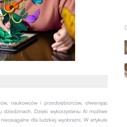
rców, naukowców i przedsiębiorców, otwierając
 dziedzinach. Dzięki wykorzystaniu AI możliwe
y nieosiągalne dla ludzkiej wyobraźni. W artykule