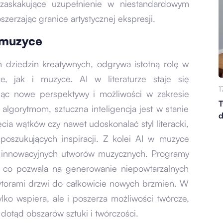
ą zaskakujące uzupełnienie w niestandardowym
szerzając granice artystycznej ekspresji.
i muzyce
ch dziedzin kreatywnych, odgrywa istotną rolę w
e, jak i muzyce. AI w literaturze staje się
1
ując nowe perspektywy i możliwości w zakresie
T
lgorytmom, sztuczna inteligencja jest w stanie
d
ia wątków czy nawet udoskonalać styl literacki,
oszukujących inspiracji. Z kolei AI w muzyce
 innowacyjnych utworów muzycznych. Programy
ów, co pozwala na generowanie niepowtarzalnych
zytorami drzwi do całkowicie nowych brzmień. W
ylko wspiera, ale i poszerza możliwości twórcze,
dotąd obszarów sztuki i twórczości.