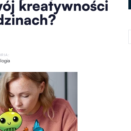
ój kreatywności
dzinach?
RIA:
logia