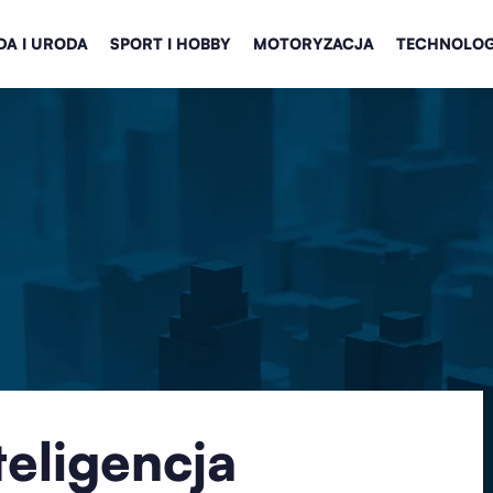
A I URODA
SPORT I HOBBY
MOTORYZACJA
TECHNOLOG
teligencja