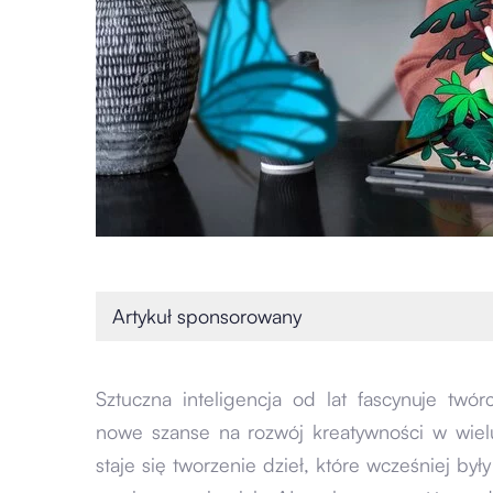
Artykuł sponsorowany
Sztuczna inteligencja od lat fascynuje twó
nowe szanse na rozwój kreatywności w wielu
staje się tworzenie dzieł, które wcześniej był