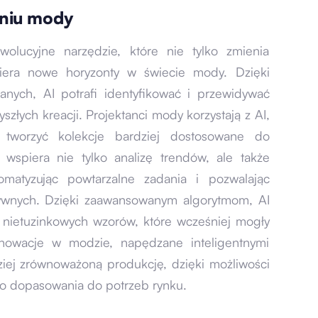
aniu mody
wolucyjne narzędzie, które nie tylko zmienia
wiera nowe horyzonty w świecie mody. Dzięki
anych, AI potrafi identyfikować i przewidywać
złych kreacji. Projektanci mody korzystają z AI,
worzyć kolekcje bardziej dostosowane do
wspiera nie tylko analizę trendów, ale także
omatyzując powtarzalne zadania i pozwalając
tywnych. Dzięki zaawansowanym algorytmom, AI
ietuzinkowych wzorów, które wcześniej mogły
nnowacje w modzie, napędzane inteligentnymi
dziej zrównoważoną produkcję, dzięki możliwości
ego dopasowania do potrzeb rynku.