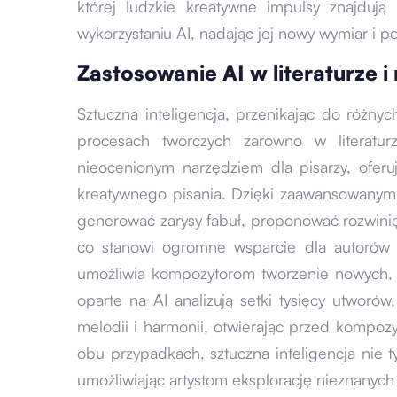
której ludzkie kreatywne impulsy znajduj
wykorzystaniu AI, nadając jej nowy wymiar i po
Zastosowanie AI w literaturze 
Sztuczna inteligencja, przenikając do różny
procesach twórczych zarówno w literaturz
nieocenionym narzędziem dla pisarzy, ofer
kreatywnego pisania. Dzięki zaawansowanym a
generować zarysy fabuł, proponować rozwinięc
co stanowi ogromne wsparcie dla autorów p
umożliwia kompozytorom tworzenie nowych,
oparte na AI analizują setki tysięcy utwor
melodii i harmonii, otwierając przed kompo
obu przypadkach, sztuczna inteligencja nie t
umożliwiając artystom eksplorację nieznanych 