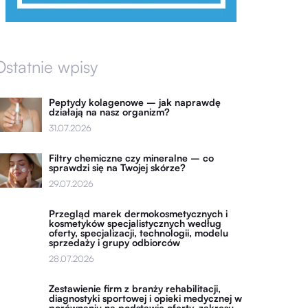
Ostatnie wpisy
Peptydy kolagenowe – jak naprawdę
działają na nasz organizm?
31.07.2026
Filtry chemiczne czy mineralne – co
sprawdzi się na Twojej skórze?
29.07.2026
Przegląd marek dermokosmetycznych i
kosmetyków specjalistycznych według
oferty, specjalizacji, technologii, modelu
sprzedaży i grupy odbiorców
28.07.2026
Zestawienie firm z branży rehabilitacji,
diagnostyki sportowej i opieki medycznej w
porównaniu na podstawie oferty, zakresu