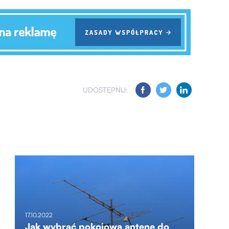
UDOSTĘPNIJ:
17.10.2022
Jak wybrać pokojową antenę do