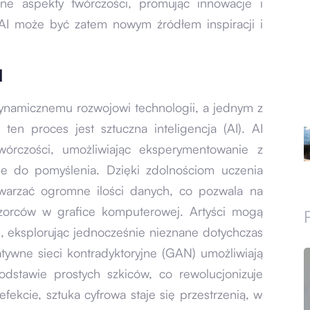
dne aspekty twórczości, promując innowacje i
 AI może być zatem nowym źródłem inspiracji i
I
dynamicznemu rozwojowi technologii, a jednym z
ten proces jest sztuczna inteligencja (AI). AI
wórczości, umożliwiając eksperymentowanie z
nie do pomyślenia. Dzięki zdolnościom uczenia
twarzać ogromne ilości danych, co pozwala na
zorców w grafice komputerowej. Artyści mogą
h, eksplorując jednocześnie nieznane dotychczas
atywne sieci kontradyktoryjne (GAN) umożliwiają
odstawie prostych szkiców, co rewolucjonizuje
ekcie, sztuka cyfrowa staje się przestrzenią, w