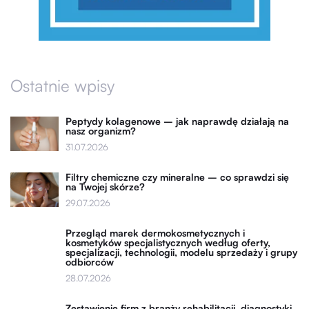
Ostatnie wpisy
Peptydy kolagenowe – jak naprawdę działają na
nasz organizm?
31.07.2026
Filtry chemiczne czy mineralne – co sprawdzi się
na Twojej skórze?
29.07.2026
Przegląd marek dermokosmetycznych i
kosmetyków specjalistycznych według oferty,
specjalizacji, technologii, modelu sprzedaży i grupy
odbiorców
28.07.2026
Zestawienie firm z branży rehabilitacji, diagnostyki