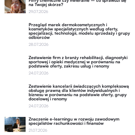
Filtry chemiczne czy mineralne – co sprawdzi się
na Twojej skórze?
29.07.2026
Przegląd marek dermokosmetycznych i
kosmetyków specjalistycznych według oferty,
specjalizacji, technologii, modelu sprzedaży i grupy
odbiorców
28.07.2026
Zestawienie firm z branży rehabilitacji, diagnostyki
sportowej i opieki medycznej w porównaniu na
podstawie oferty, zakresu usług i renomy
24.07.2026
Zestawienie kancelarii świadczących kompleksową
obsługę prawną dla klientów indywidualnych i
biznesu w porównaniu na podstawie oferty, grupy
docelowej i renomy
24.07.2026
Znaczenie e-learningu w rozwoju zawodowym
specjalistów rachunkowości i finansów
21.07.2026